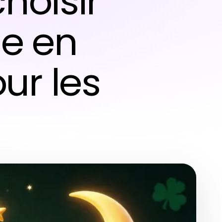
hoisir
ne en
ur les