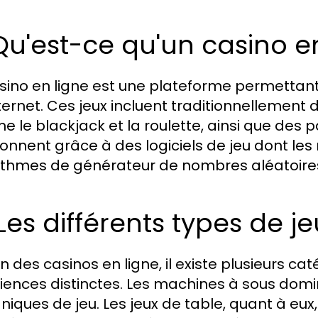
 Qu'est-ce qu'un casino e
sino en ligne est une plateforme permettan
nternet. Ces jeux incluent traditionnellement
 le blackjack et la roulette, ainsi que des pa
ionnent grâce à des logiciels de jeu dont les
ithmes de générateur de nombres aléatoire
 Les différents types de j
in des casinos en ligne, il existe plusieurs c
iences distinctes. Les machines à sous domi
iques de jeu. Les jeux de table, quant à e