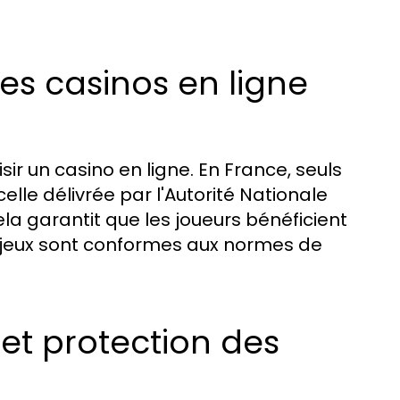
des casinos en ligne
isir un casino en ligne. En France, seuls
elle délivrée par l'Autorité Nationale
ela garantit que les joueurs bénéficient
 jeux sont conformes aux normes de
 et protection des