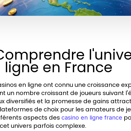
 Comprendre l'univ
 ligne en France
asinos en ligne ont connu une croissance ex
ant un nombre croissant de joueurs suivant l'é
eux diversifiés et la promesse de gains attrac
lateformes de choix pour les amateurs de jeux
ifférents aspects des
po
casino en ligne france
cet univers parfois complexe.