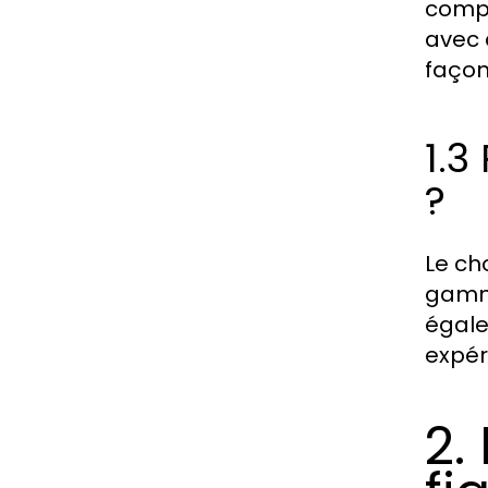
compr
avec 
façon
1.3
?
Le ch
gamme
égale
expér
2.