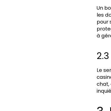
Un bo
les d
pour 
prote
à gér
2.3
Le ser
casin
chat,
inqui