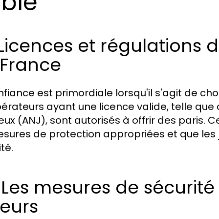
able
 Licences et régulations 
 France
fiance est primordiale lorsqu'il s'agit de cho
pérateurs ayant une licence valide, telle que c
eux (ANJ), sont autorisés à offrir des paris. C
sures de protection appropriées et que les
té.
 Les mesures de sécurité
ueurs