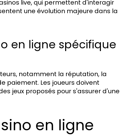
inos live, qui permettent d'interagir
ésentent une évolution majeure dans la
no en ligne spécifique
cteurs, notamment la réputation, la
e paiement. Les joueurs doivent
 des jeux proposés pour s'assurer d'une
asino en ligne