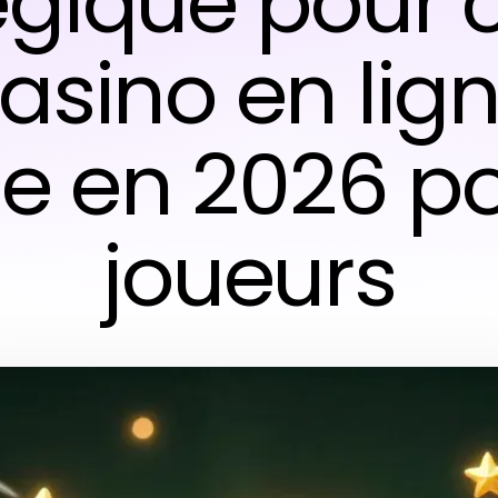
égique pour c
asino en lig
e en 2026 po
joueurs