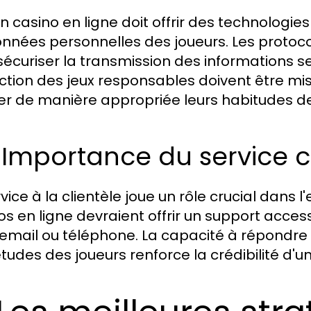
n casino en ligne doit offrir des technolog
onnées personnelles des joueurs. Les protoc
sécuriser la transmission des informations se
ction des jeux responsables doivent être mise
er de manière appropriée leurs habitudes de
 Importance du service c
vice à la clientèle joue un rôle crucial dans l
os en ligne devraient offrir un support acces
 email ou téléphone. La capacité à répondr
études des joueurs renforce la crédibilité d'