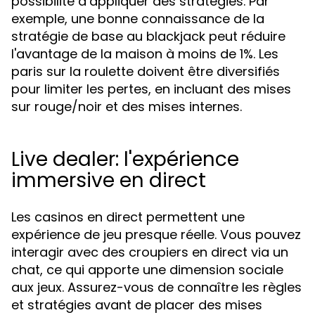
possibilité d’appliquer des stratégies. Par
exemple, une bonne connaissance de la
stratégie de base au blackjack peut réduire
l'avantage de la maison à moins de 1%. Les
paris sur la roulette doivent être diversifiés
pour limiter les pertes, en incluant des mises
sur rouge/noir et des mises internes.
Live dealer: l'expérience
immersive en direct
Les casinos en direct permettent une
expérience de jeu presque réelle. Vous pouvez
interagir avec des croupiers en direct via un
chat, ce qui apporte une dimension sociale
aux jeux. Assurez-vous de connaître les règles
et stratégies avant de placer des mises