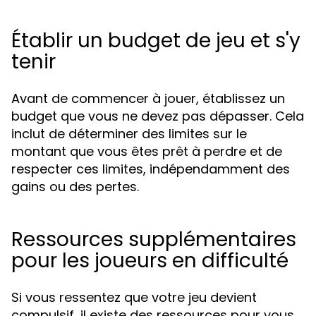
Établir un budget de jeu et s'y
tenir
Avant de commencer à jouer, établissez un
budget que vous ne devez pas dépasser. Cela
inclut de déterminer des limites sur le
montant que vous êtes prêt à perdre et de
respecter ces limites, indépendamment des
gains ou des pertes.
Ressources supplémentaires
pour les joueurs en difficulté
Si vous ressentez que votre jeu devient
compulsif, il existe des ressources pour vous