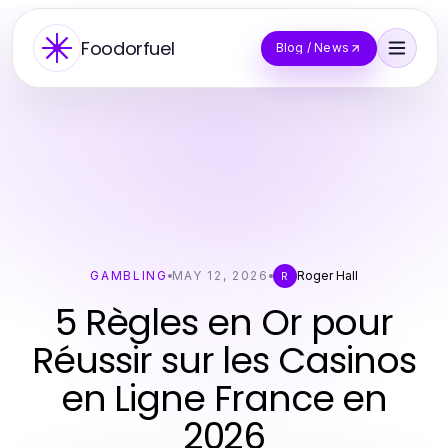
Foodorfuel
Blog / News
GAMBLING
MAY 12, 2026
Roger Hall
R
5 Règles en Or pour
Réussir sur les Casinos
en Ligne France en
2026