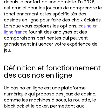
depuis le confort de son domicile. En 2026, il
est crucial pour les joueurs de comprendre le
fonctionnement et les spécificités des
casinos en ligne pour faire des choix éclairés.
Lorsque vous explorez les options,
casino en
fournit des analyses et des
ligne france
comparaisons pertinentes qui peuvent
grandement influencer votre expérience de
jeu.
Définition et fonctionnement
des casinos en ligne
Un casino en ligne est une plateforme
numérique qui propose des jeux de casino,
comme les machines à sous, la roulette, le
blackjack et le poker, permettant aux