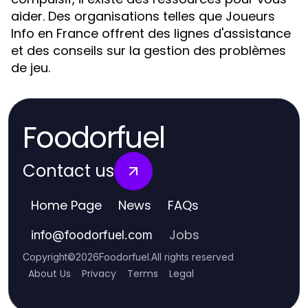
aider. Des organisations telles que Joueurs
Info en France offrent des lignes d'assistance
et des conseils sur la gestion des problèmes
de jeu.
Foodorfuel
Contact us
Home Page
News
FAQs
Jobs
info
@
foodorfuel.com
Copyright
©
2026
Foodorfuel
.
All rights reserved
About Us
Privacy
Terms
Legal