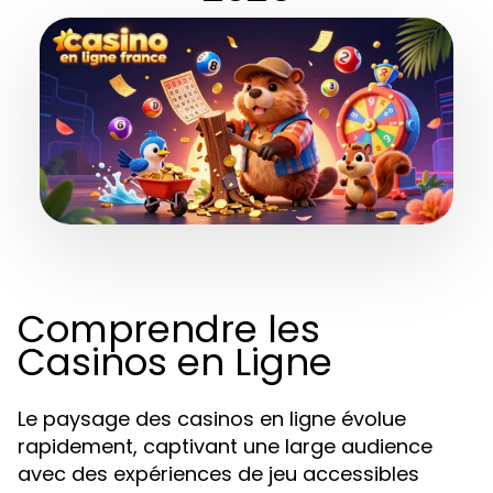
Comprendre les
Casinos en Ligne
Le paysage des casinos en ligne évolue
rapidement, captivant une large audience
avec des expériences de jeu accessibles