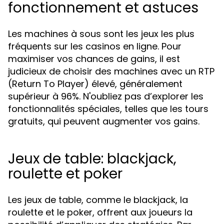
fonctionnement et astuces
Les machines à sous sont les jeux les plus
fréquents sur les casinos en ligne. Pour
maximiser vos chances de gains, il est
judicieux de choisir des machines avec un RTP
(Return To Player) élevé, généralement
supérieur à 96%. N'oubliez pas d’explorer les
fonctionnalités spéciales, telles que les tours
gratuits, qui peuvent augmenter vos gains.
Jeux de table: blackjack,
roulette et poker
Les jeux de table, comme le blackjack, la
roulette et le poker, offrent aux joueurs la