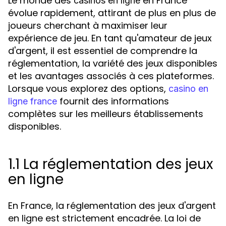
Le monde des
en France
casinos en ligne
évolue rapidement, attirant de plus en plus de
joueurs cherchant à maximiser leur
expérience de jeu. En tant qu'amateur de jeux
d'argent, il est essentiel de comprendre la
réglementation, la variété des jeux disponibles
et les avantages associés à ces plateformes.
Lorsque vous explorez des options,
casino en
fournit des informations
ligne france
complètes sur les meilleurs établissements
disponibles.
1.1 La réglementation des jeux
en ligne
En France, la réglementation des jeux d'argent
en ligne est strictement encadrée. La loi de