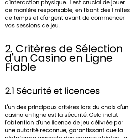
d'interaction physique. Il est crucial de jouer
de manière responsable, en fixant des limites
de temps et d'argent avant de commencer
vos sessions de jeu.
2. Critères de Sélection
d'un Casino en Ligne
Fiable
2.1 Sécurité et licences
L'un des principaux critères lors du choix d'un
casino en ligne est la sécurité. Cela inclut
l'obtention d'une licence de jeu délivrée par
une autorité reconnue, garantissant que la
plateforme respecte des normes strictes. La