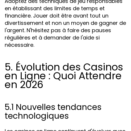
Adoptez des techniques de jeu responsables
en établissant des limites de temps et
financière. Jouer doit être avant tout un
divertissement et non un moyen de gagner de
l'argent. N'hésitez pas à faire des pauses
régulières et à demander de l'aide si
nécessaire.
5. Évolution des Casinos
en Ligne : Quoi Attendre
en 2026
5.1 Nouvelles tendances
technologiques