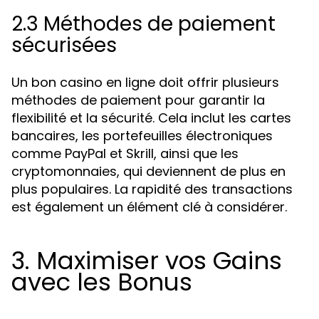
2.3 Méthodes de paiement
sécurisées
Un bon casino en ligne doit offrir plusieurs
méthodes de paiement pour garantir la
flexibilité et la sécurité. Cela inclut les cartes
bancaires, les portefeuilles électroniques
comme PayPal et Skrill, ainsi que les
cryptomonnaies, qui deviennent de plus en
plus populaires. La rapidité des transactions
est également un élément clé à considérer.
3. Maximiser vos Gains
avec les Bonus