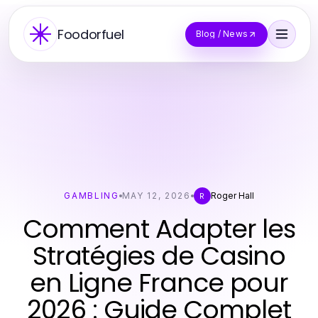
Foodorfuel
Blog / News
GAMBLING
MAY 12, 2026
Roger Hall
R
Comment Adapter les
Stratégies de Casino
en Ligne France pour
2026 : Guide Complet