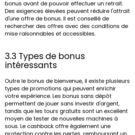
bonus avant de pouvoir effectuer un retrait.
Des exigences élevées peuvent réduire l'attrait
d'une offre de bonus. Il est conseillé de
rechercher des offres avec des conditions de
mise raisonnables et accessibles.
3.3 Types de bonus
intéressants
Outre le bonus de bienvenue, il existe plusieurs
types de promotions qui peuvent enrichir
votre expérience. Les bonus sans dépôt
permettent de jouer sans investir d'argent,
tandis que les tours gratuits sont un excellent
moyen de tester de nouvelles machines à
sous. Le cashback offre également une
protection contre les pertes, remboursant un