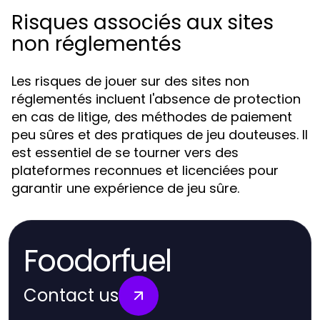
Risques associés aux sites
non réglementés
Les risques de jouer sur des sites non
réglementés incluent l'absence de protection
en cas de litige, des méthodes de paiement
peu sûres et des pratiques de jeu douteuses. Il
est essentiel de se tourner vers des
plateformes reconnues et licenciées pour
garantir une expérience de jeu sûre.
Foodorfuel
Contact us