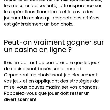
les mesures de sécurité, la transparence sur
les opérations financières et les avis des
joueurs. Un casino qui respecte ces critères
est généralement un bon choix.
Peut-on vraiment gagner sur
un casino en ligne ?
Il est important de comprendre que les jeux
de casino sont basés sur le hasard.
Cependant, en choisissant judicieusement
vos jeux et en appliquant des stratégies de
mise, vous pouvez maximiser vos chances.
Rappelez-vous que jouer doit rester un
divertissement.