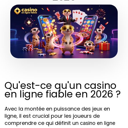
Qu'est-ce qu'un casino
en ligne fiable en 2026 ?
Avec la montée en puissance des jeux en
ligne, il est crucial pour les joueurs de
comprendre ce qui définit un
casino en ligne