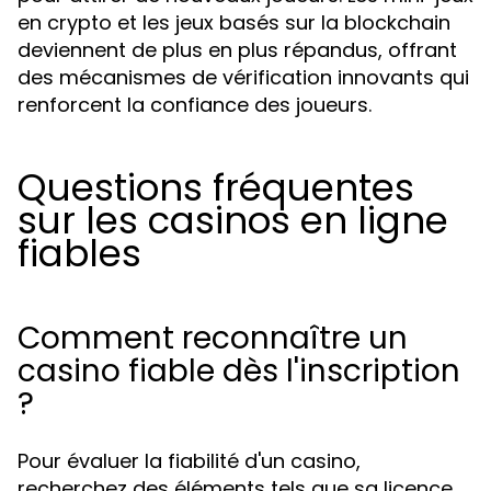
en crypto et les jeux basés sur la blockchain
deviennent de plus en plus répandus, offrant
des mécanismes de vérification innovants qui
renforcent la confiance des joueurs.
Questions fréquentes
sur les casinos en ligne
fiables
Comment reconnaître un
casino fiable dès l'inscription
?
Pour évaluer la fiabilité d'un casino,
recherchez des éléments tels que sa licence,