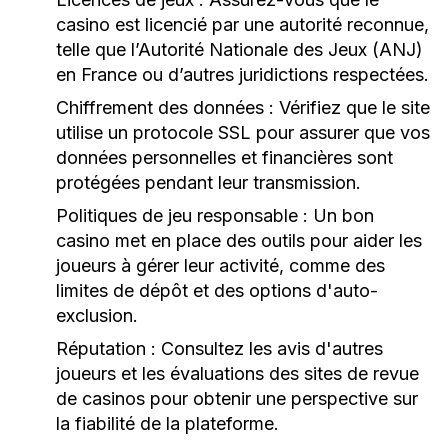
casino est licencié par une autorité reconnue,
telle que l’Autorité Nationale des Jeux (ANJ)
en France ou d’autres juridictions respectées.
Chiffrement des données :
Vérifiez que le site
utilise un protocole SSL pour assurer que vos
données personnelles et financières sont
protégées pendant leur transmission.
Politiques de jeu responsable :
Un bon
casino met en place des outils pour aider les
joueurs à gérer leur activité, comme des
limites de dépôt et des options d'auto-
exclusion.
Réputation :
Consultez les avis d'autres
joueurs et les évaluations des sites de revue
de casinos pour obtenir une perspective sur
la fiabilité de la plateforme.