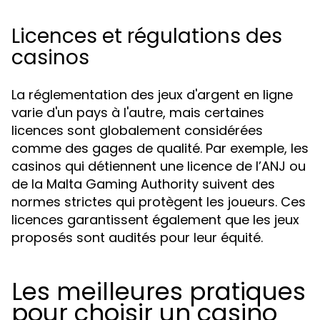
Licences et régulations des
casinos
La réglementation des jeux d'argent en ligne
varie d'un pays à l'autre, mais certaines
licences sont globalement considérées
comme des gages de qualité. Par exemple, les
casinos qui détiennent une licence de l’ANJ ou
de la Malta Gaming Authority suivent des
normes strictes qui protègent les joueurs. Ces
licences garantissent également que les jeux
proposés sont audités pour leur équité.
Les meilleures pratiques
pour choisir un casino