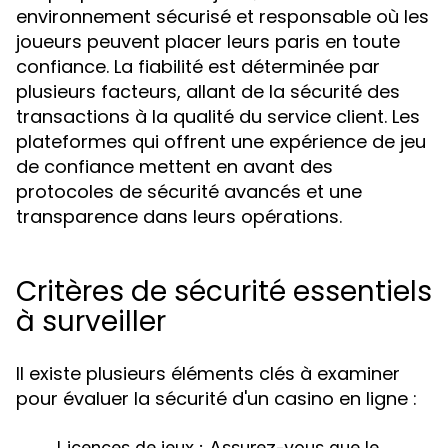
environnement sécurisé et responsable où les
joueurs peuvent placer leurs paris en toute
confiance. La fiabilité est déterminée par
plusieurs facteurs, allant de la sécurité des
transactions à la qualité du service client. Les
plateformes qui offrent une expérience de jeu
de confiance mettent en avant des
protocoles de sécurité avancés et une
transparence dans leurs opérations.
Critères de sécurité essentiels
à surveiller
Il existe plusieurs éléments clés à examiner
pour évaluer la sécurité d'un casino en ligne :
Licences de jeux :
Assurez-vous que le