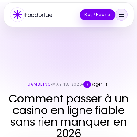
Foodorfuel
Blog / News
GAMBLING
MAY 18, 2026
Roger Hall
R
Comment passer à un
casino en ligne fiable
sans rien manquer en
2026