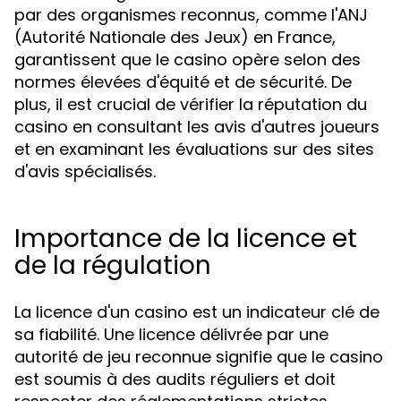
par des organismes reconnus, comme l'ANJ
(Autorité Nationale des Jeux) en France,
garantissent que le casino opère selon des
normes élevées d'équité et de sécurité. De
plus, il est crucial de vérifier la réputation du
casino en consultant les avis d'autres joueurs
et en examinant les évaluations sur des sites
d'avis spécialisés.
Importance de la licence et
de la régulation
La licence d'un casino est un indicateur clé de
sa fiabilité. Une licence délivrée par une
autorité de jeu reconnue signifie que le casino
est soumis à des audits réguliers et doit