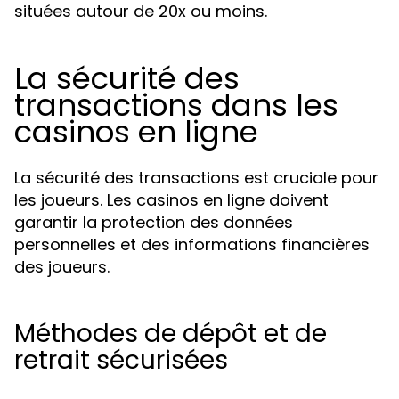
situées autour de 20x ou moins.
La sécurité des
transactions dans les
casinos en ligne
La sécurité des transactions est cruciale pour
les joueurs. Les casinos en ligne doivent
garantir la protection des données
personnelles et des informations financières
des joueurs.
Méthodes de dépôt et de
retrait sécurisées