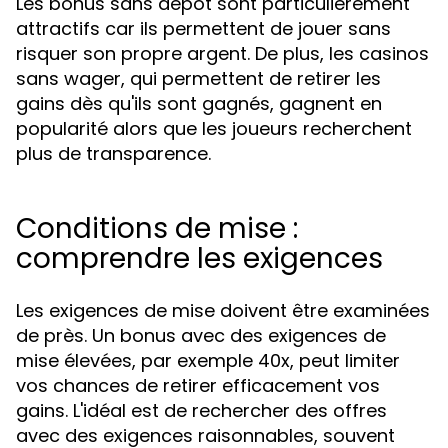
Les bonus sans dépôt sont particulièrement
attractifs car ils permettent de jouer sans
risquer son propre argent. De plus, les casinos
sans wager, qui permettent de retirer les
gains dès qu'ils sont gagnés, gagnent en
popularité alors que les joueurs recherchent
plus de transparence.
Conditions de mise :
comprendre les exigences
Les exigences de mise doivent être examinées
de près. Un bonus avec des exigences de
mise élevées, par exemple 40x, peut limiter
vos chances de retirer efficacement vos
gains. L'idéal est de rechercher des offres
avec des exigences raisonnables, souvent