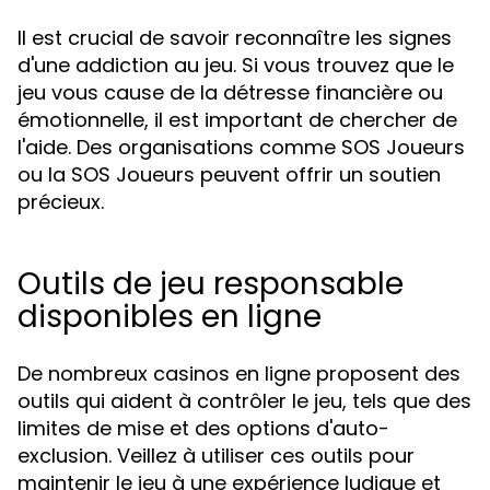
Il est crucial de savoir reconnaître les signes
d'une addiction au jeu. Si vous trouvez que le
jeu vous cause de la détresse financière ou
émotionnelle, il est important de chercher de
l'aide. Des organisations comme SOS Joueurs
ou la SOS Joueurs peuvent offrir un soutien
précieux.
Outils de jeu responsable
disponibles en ligne
De nombreux casinos en ligne proposent des
outils qui aident à contrôler le jeu, tels que des
limites de mise et des options d'auto-
exclusion. Veillez à utiliser ces outils pour
maintenir le jeu à une expérience ludique et