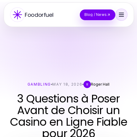
Foodorfuel
Blog / News
GAMBLING
MAY 18, 2026
Roger Hall
R
3 Questions à Poser
Avant de Choisir un
Casino en Ligne Fiable
pour 2026