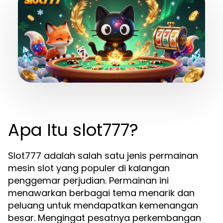
Apa Itu slot777?
Slot777 adalah salah satu jenis permainan
mesin slot yang populer di kalangan
penggemar perjudian. Permainan ini
menawarkan berbagai tema menarik dan
peluang untuk mendapatkan kemenangan
besar. Mengingat pesatnya perkembangan