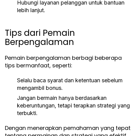
Hubungi layanan pelanggan untuk bantuan
lebih lanjut.
Tips dari Pemain
Berpengalaman
Pemain berpengalaman berbagi beberapa
tips bermanfaat, seperti:
Selalu baca syarat dan ketentuan sebelum
mengambil bonus.
Jangan bermain hanya berdasarkan
keberuntungan, tetapi terapkan strategi yang
terbukti.
Dengan menerapkan pemahaman yang tepat
tentang permainan dan strategi yang efektif,