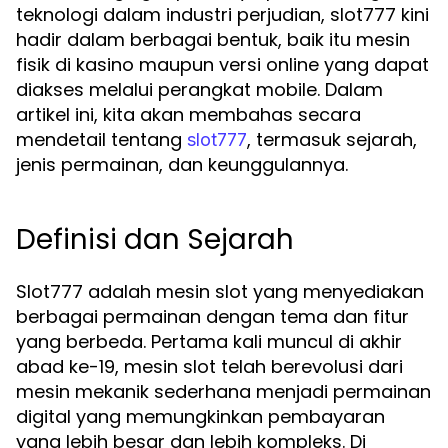
teknologi dalam industri perjudian, slot777 kini
hadir dalam berbagai bentuk, baik itu mesin
fisik di kasino maupun versi online yang dapat
diakses melalui perangkat mobile. Dalam
artikel ini, kita akan membahas secara
mendetail tentang
, termasuk sejarah,
slot777
jenis permainan, dan keunggulannya.
Definisi dan Sejarah
Slot777 adalah mesin slot yang menyediakan
berbagai permainan dengan tema dan fitur
yang berbeda. Pertama kali muncul di akhir
abad ke-19, mesin slot telah berevolusi dari
mesin mekanik sederhana menjadi permainan
digital yang memungkinkan pembayaran
yang lebih besar dan lebih kompleks. Di