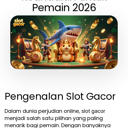
Pemain 2026
Pengenalan Slot Gacor
Dalam dunia perjudian online,
slot gacor
menjadi salah satu pilihan yang paling
menarik bagi pemain. Dengan banyaknya