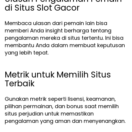
di Situs Slot Gacor
Membaca ulasan dari pemain lain bisa
memberi Anda insight berharga tentang
pengalaman mereka di situs tertentu. Ini bisa
membantu Anda dalam membuat keputusan
yang lebih tepat.
Metrik untuk Memilih Situs
Terbaik
Gunakan metrik seperti lisensi, keamanan,
pilihan permainan, dan bonus saat memilih
situs perjudian untuk memastikan
pengalaman yang aman dan menyenangkan.