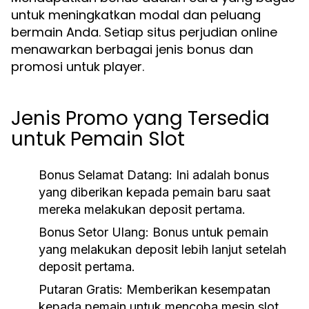
untuk meningkatkan modal dan peluang
bermain Anda. Setiap situs perjudian online
menawarkan berbagai jenis bonus dan
promosi untuk player.
Jenis Promo yang Tersedia
untuk Pemain Slot
Bonus Selamat Datang:
Ini adalah bonus
yang diberikan kepada pemain baru saat
mereka melakukan deposit pertama.
Bonus Setor Ulang:
Bonus untuk pemain
yang melakukan deposit lebih lanjut setelah
deposit pertama.
Putaran Gratis:
Memberikan kesempatan
kepada pemain untuk mencoba mesin slot