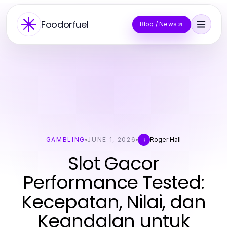
Foodorfuel
Blog / News
GAMBLING
JUNE 1, 2026
Roger Hall
R
Slot Gacor
Performance Tested:
Kecepatan, Nilai, dan
Keandalan untuk