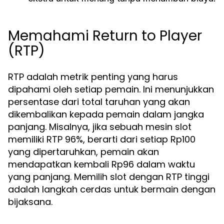
Memahami Return to Player
(RTP)
RTP adalah metrik penting yang harus
dipahami oleh setiap pemain. Ini menunjukkan
persentase dari total taruhan yang akan
dikembalikan kepada pemain dalam jangka
panjang. Misalnya, jika sebuah mesin slot
memiliki RTP 96%, berarti dari setiap Rp100
yang dipertaruhkan, pemain akan
mendapatkan kembali Rp96 dalam waktu
yang panjang. Memilih slot dengan RTP tinggi
adalah langkah cerdas untuk bermain dengan
bijaksana.