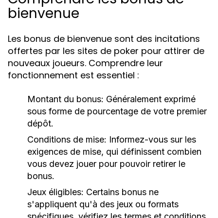
bienvenue
Les bonus de bienvenue sont des incitations
offertes par les sites de poker pour attirer de
nouveaux joueurs. Comprendre leur
fonctionnement est essentiel :
Montant du bonus
: Généralement exprimé
sous forme de pourcentage de votre premier
dépôt.
Conditions de mise
: Informez-vous sur les
exigences de mise, qui définissent combien
vous devez jouer pour pouvoir retirer le
bonus.
Jeux éligibles
: Certains bonus ne
s'appliquent qu'à des jeux ou formats
spécifiques, vérifiez les termes et conditions.