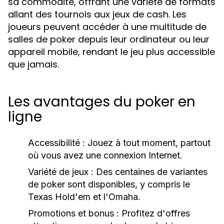
sa commodité, offrant une variété de formats
allant des tournois aux jeux de cash. Les
joueurs peuvent accéder à une multitude de
salles de poker depuis leur ordinateur ou leur
appareil mobile, rendant le jeu plus accessible
que jamais.
Les avantages du poker en
ligne
Accessibilité
: Jouez à tout moment, partout
où vous avez une connexion Internet.
Variété de jeux
: Des centaines de variantes
de poker sont disponibles, y compris le
Texas Hold'em et l'Omaha.
Promotions et bonus
: Profitez d'offres