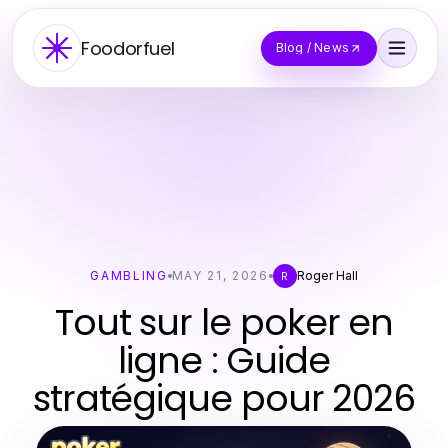
Foodorfuel
Blog / News
GAMBLING
MAY 21, 2026
Roger Hall
R
Tout sur le poker en
ligne : Guide
stratégique pour 2026