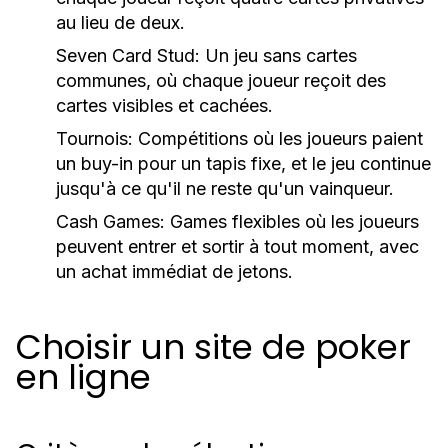
au lieu de deux.
Seven Card Stud
: Un jeu sans cartes
communes, où chaque joueur reçoit des
cartes visibles et cachées.
Tournois
: Compétitions où les joueurs paient
un buy-in pour un tapis fixe, et le jeu continue
jusqu'à ce qu'il ne reste qu'un vainqueur.
Cash Games
: Games flexibles où les joueurs
peuvent entrer et sortir à tout moment, avec
un achat immédiat de jetons.
Choisir un site de poker
en ligne