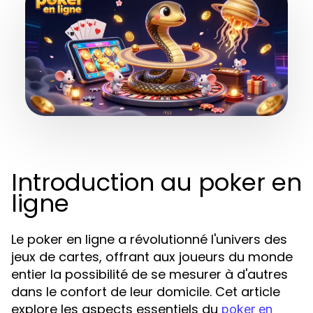
Introduction au poker en
ligne
Le poker en ligne a révolutionné l'univers des
jeux de cartes, offrant aux joueurs du monde
entier la possibilité de se mesurer à d'autres
dans le confort de leur domicile. Cet article
explore les aspects essentiels du
poker en