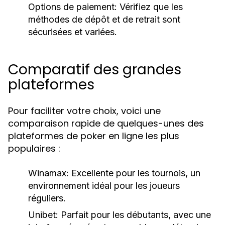
Options de paiement
: Vérifiez que les
méthodes de dépôt et de retrait sont
sécurisées et variées.
Comparatif des grandes
plateformes
Pour faciliter votre choix, voici une
comparaison rapide de quelques-unes des
plateformes de poker en ligne les plus
populaires :
Winamax
: Excellente pour les tournois, un
environnement idéal pour les joueurs
réguliers.
Unibet
: Parfait pour les débutants, avec une