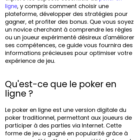
, y compris comment choisir une
ligne
plateforme, développer des stratégies pour
gagner, et profiter des bonus. Que vous soyez
un novice cherchant à comprendre les règles
ou un joueur expérimenté désireux d'améliorer
ses compétences, ce guide vous fournira des
informations précieuses pour optimiser votre
expérience de jeu.
Qu'est-ce que le poker en
ligne ?
Le poker en ligne est une version digitale du
poker traditionnel, permettant aux joueurs de
participer à des parties via Internet. Cette
forme de jeu a gagné en popularité grâce à