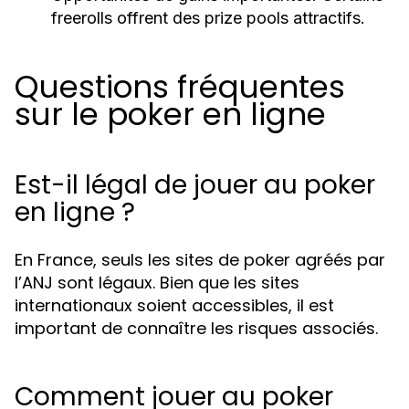
freerolls offrent des prize pools attractifs.
Questions fréquentes
sur le poker en ligne
Est-il légal de jouer au poker
en ligne ?
En France, seuls les sites de poker agréés par
l’ANJ sont légaux. Bien que les sites
internationaux soient accessibles, il est
important de connaître les risques associés.
Comment jouer au poker