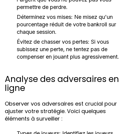
permettre de perdre.
Déterminez vos mises
: Ne misez qu'un
pourcentage réduit de votre bankroll sur
chaque session.
Évitez de chasser vos pertes
: Si vous
subissez une perte, ne tentez pas de
compenser en jouant plus agressivement.
Analyse des adversaires en
ligne
Observer vos adversaires est crucial pour
ajuster votre stratégie. Voici quelques
éléments à surveiller :
Types de joueurs
: Identifiez les joueurs