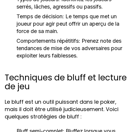
serrés, lâches, agressifs ou passifs.
Temps de décision
: Le temps que met un
joueur pour agir peut offrir un aperçu de la
force de sa main.
Comportements répétitifs
: Prenez note des
tendances de mise de vos adversaires pour
exploiter leurs faiblesses.
Techniques de bluff et lecture
de jeu
Le bluff est un outil puissant dans le poker,
mais il doit être utilisé judicieusement. Voici
quelques stratégies de bluff :
Bluff semi-complet
: Bluffez lorsque vous