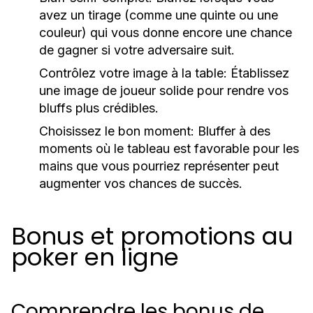
avez un tirage (comme une quinte ou une
couleur) qui vous donne encore une chance
de gagner si votre adversaire suit.
Contrôlez votre image à la table
: Établissez
une image de joueur solide pour rendre vos
bluffs plus crédibles.
Choisissez le bon moment
: Bluffer à des
moments où le tableau est favorable pour les
mains que vous pourriez représenter peut
augmenter vos chances de succès.
Bonus et promotions au
poker en ligne
Comprendre les bonus de