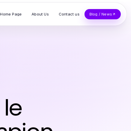
Home Page
About Us
Contact us
Blog / News
 le