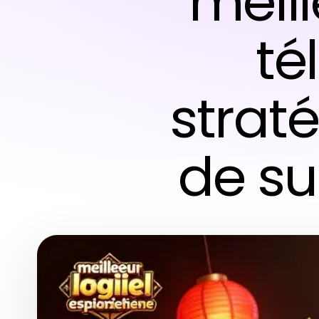
meill
té
straté
de su