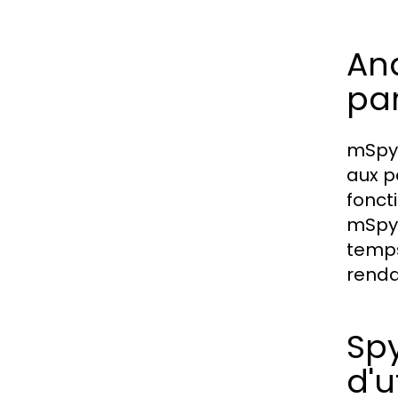
Ana
pa
mSpy 
aux pa
fonct
mSpy 
temps
renda
Spy
d'u