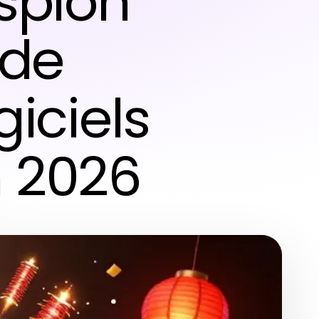
espion
ide
giciels
n 2026