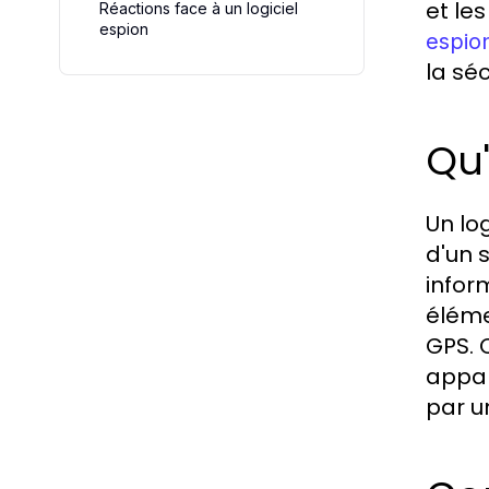
et les
Réactions face à un logiciel
espion
espio
la sé
Qu'
Un lo
d'un 
infor
éléme
GPS. C
appare
par u