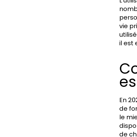
L'util
nombre
perso
vie p
utili
il est
Co
es
En 20
de fo
le mi
dispon
de ch