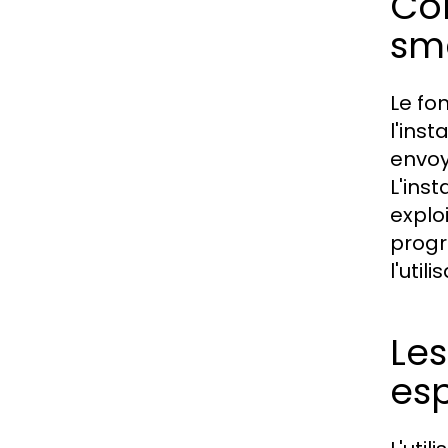
Com
sm
Le fo
l'inst
envoy
L'ins
exploi
progr
l'util
Les
es