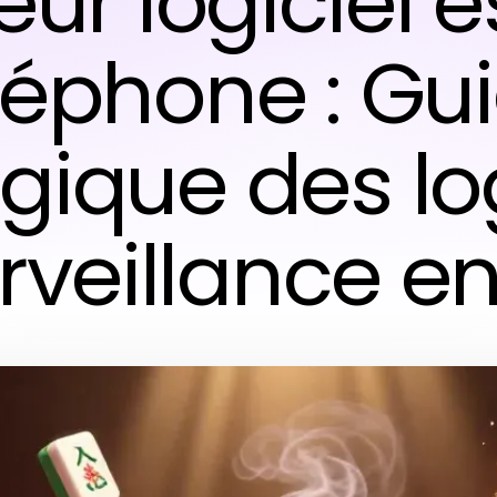
eur logiciel 
léphone : Gu
gique des lo
rveillance e