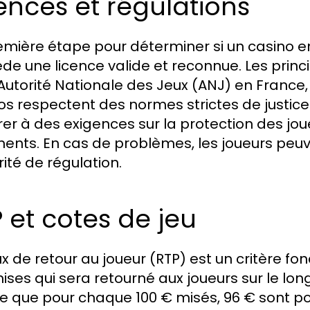
ences et régulations
mière étape pour déterminer si un casino en li
de une licence valide et reconnue. Les princip
'Autorité Nationale des Jeux (ANJ) en France
os respectent des normes strictes de justice e
er à des exigences sur la protection des jou
ents. En cas de problèmes, les joueurs peuv
rité de régulation.
 et cotes de jeu
ux de retour au joueur (RTP) est un critère 
ises qui sera retourné aux joueurs sur le lo
fie que pour chaque 100 € misés, 96 € sont po