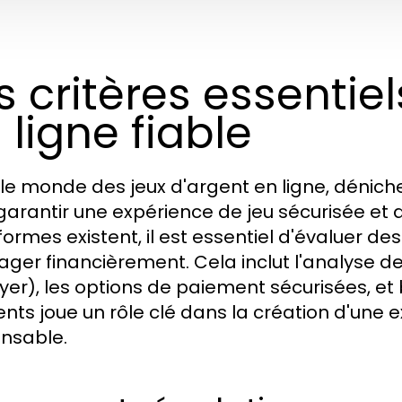
s critères essentie
 ligne fiable
le monde des jeux d'argent en ligne, dénich
garantir une expérience de jeu sécurisée et
formes existent, il est essentiel d'évaluer 
ager financièrement. Cela inclut l'analyse des
ayer), les options de paiement sécurisées, e
nts joue un rôle clé dans la création d'une e
nsable.