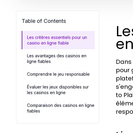
Table of Contents
Le
en
Les critères essentiels pour un
casino en ligne fiable
Les avantages des casinos en
Dans 
ligne fiables
pour 
Comprendre le jeu responsable
plate
s'eng
Évaluer les jeux disponibles sur
les casinos en ligne
to Pl
éléme
Comparaison des casinos en ligne
respo
fiables