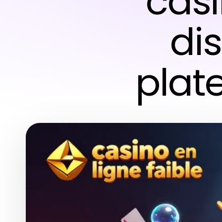
casi
dis
plat