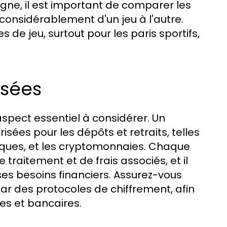
igne, il est important de comparer les
considérablement d'un jeu à l'autre.
 de jeu, surtout pour les paris sportifs,
isées
pect essentiel à considérer. Un
risées pour les dépôts et retraits, telles
oniques, et les cryptomonnaies. Chaque
aitement et de frais associés, et il
 ses besoins financiers. Assurez-vous
r des protocoles de chiffrement, afin
es et bancaires.