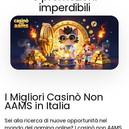
imperdibili
I Migliori Casinò Non
AAMS in Italia
Sei alla ricerca di nuove opportunità nel
mondo del gaming online? I casinò non AAMS