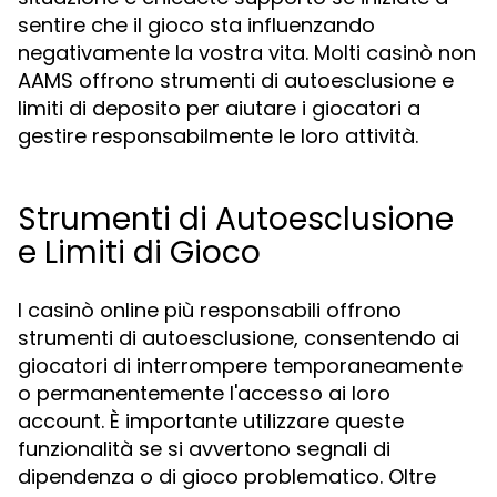
sentire che il gioco sta influenzando
negativamente la vostra vita. Molti casinò non
AAMS offrono strumenti di autoesclusione e
limiti di deposito per aiutare i giocatori a
gestire responsabilmente le loro attività.
Strumenti di Autoesclusione
e Limiti di Gioco
I casinò online più responsabili offrono
strumenti di autoesclusione, consentendo ai
giocatori di interrompere temporaneamente
o permanentemente l'accesso ai loro
account. È importante utilizzare queste
funzionalità se si avvertono segnali di
dipendenza o di gioco problematico. Oltre