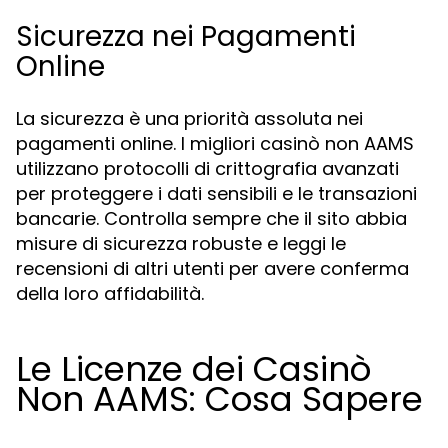
Sicurezza nei Pagamenti
Online
La sicurezza è una priorità assoluta nei
pagamenti online. I migliori casinò non AAMS
utilizzano protocolli di crittografia avanzati
per proteggere i dati sensibili e le transazioni
bancarie. Controlla sempre che il sito abbia
misure di sicurezza robuste e leggi le
recensioni di altri utenti per avere conferma
della loro affidabilità.
Le Licenze dei Casinò
Non AAMS: Cosa Sapere