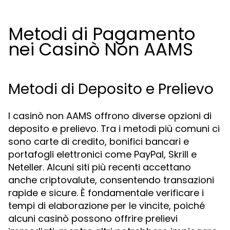
Metodi di Pagamento
nei Casinò Non AAMS
Metodi di Deposito e Prelievo
I casinò non AAMS offrono diverse opzioni di
deposito e prelievo. Tra i metodi più comuni ci
sono carte di credito, bonifici bancari e
portafogli elettronici come PayPal, Skrill e
Neteller. Alcuni siti più recenti accettano
anche criptovalute, consentendo transazioni
rapide e sicure. È fondamentale verificare i
tempi di elaborazione per le vincite, poiché
alcuni casinò possono offrire prelievi