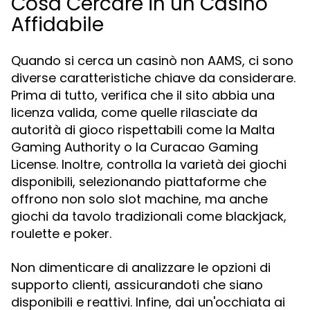
Cosa Cercare in un Casinò
Affidabile
Quando si cerca un casinò non AAMS, ci sono
diverse caratteristiche chiave da considerare.
Prima di tutto, verifica che il sito abbia una
licenza valida, come quelle rilasciate da
autorità di gioco rispettabili come la Malta
Gaming Authority o la Curacao Gaming
License. Inoltre, controlla la varietà dei giochi
disponibili, selezionando piattaforme che
offrono non solo slot machine, ma anche
giochi da tavolo tradizionali come blackjack,
roulette e poker.
Non dimenticare di analizzare le opzioni di
supporto clienti, assicurandoti che siano
disponibili e reattivi. Infine, dai un'occhiata ai