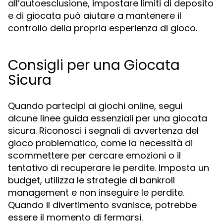
all’autoesclusione, impostare limiti di deposito
e di giocata può aiutare a mantenere il
controllo della propria esperienza di gioco.
Consigli per una Giocata
Sicura
Quando partecipi ai giochi online, segui
alcune linee guida essenziali per una giocata
sicura. Riconosci i segnali di avvertenza del
gioco problematico, come la necessità di
scommettere per cercare emozioni o il
tentativo di recuperare le perdite. Imposta un
budget, utilizza le strategie di bankroll
management e non inseguire le perdite.
Quando il divertimento svanisce, potrebbe
essere il momento di fermarsi.