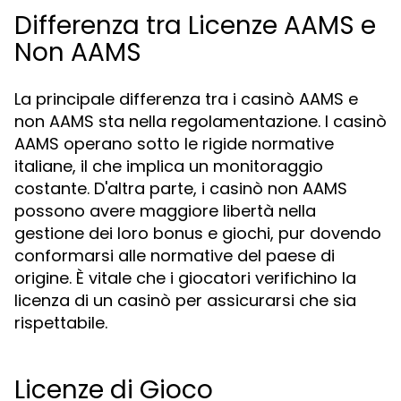
Differenza tra Licenze AAMS e
Non AAMS
La principale differenza tra i casinò AAMS e
non AAMS sta nella regolamentazione. I casinò
AAMS operano sotto le rigide normative
italiane, il che implica un monitoraggio
costante. D'altra parte, i casinò non AAMS
possono avere maggiore libertà nella
gestione dei loro bonus e giochi, pur dovendo
conformarsi alle normative del paese di
origine. È vitale che i giocatori verifichino la
licenza di un casinò per assicurarsi che sia
rispettabile.
Licenze di Gioco