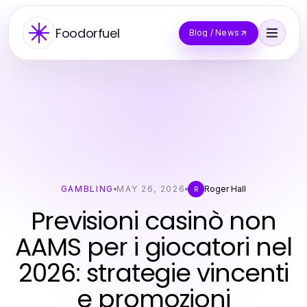
Foodorfuel
Blog / News
GAMBLING
MAY 26, 2026
Roger Hall
R
Previsioni casinò non
AAMS per i giocatori nel
2026: strategie vincenti
e promozioni