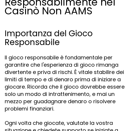
Responsabilmente nei
Casinò Non AAMS
Importanza del Gioco
Responsabile
Il gioco responsabile è fondamentale per
garantire che l'esperienza di gioco rimanga
divertente e priva di rischi. È vitale stabilire dei
limiti di tempo e di denaro prima di iniziare a
giocare. Ricorda che il gioco dovrebbe essere
solo un modo di intrattenimento, e mai un
mezzo per guadagnare denaro o risolvere
problemi finanziari.
Ogni volta che giocate, valutate la vostra
situazione e chiedete supporto se iniziate a