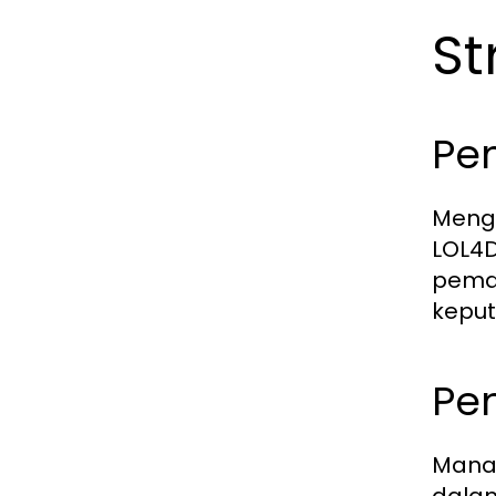
St
Pe
Menge
LOL4D
pema
keput
Pe
Manaj