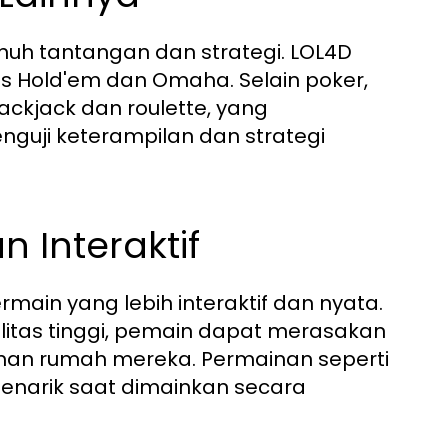
uh tantangan dan strategi. LOL4D
as Hold'em dan Omaha. Selain poker,
ackjack dan roulette, yang
uji keterampilan dan strategi
 Interaktif
ain yang lebih interaktif dan nyata.
litas tinggi, pemain dapat merasakan
nan rumah mereka. Permainan seperti
 menarik saat dimainkan secara