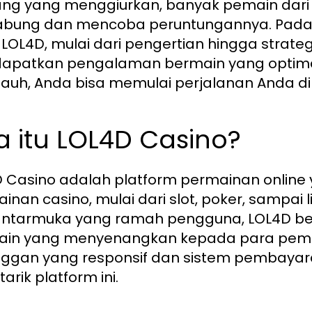
g yang menggiurkan, banyak pemain dari b
bung dan mencoba peruntungannya. Pada ar
 LOL4D, mulai dari pengertian hingga strat
patkan pengalaman bermain yang optimal.
 jauh, Anda bisa memulai perjalanan Anda d
 itu LOL4D Casino?
 Casino adalah platform permainan online
inan casino, mulai dari slot, poker, sampai l
antarmuka yang ramah pengguna, LOL4D 
ain yang menyenangkan kepada para pema
nggan yang responsif dan sistem pembay
arik platform ini.