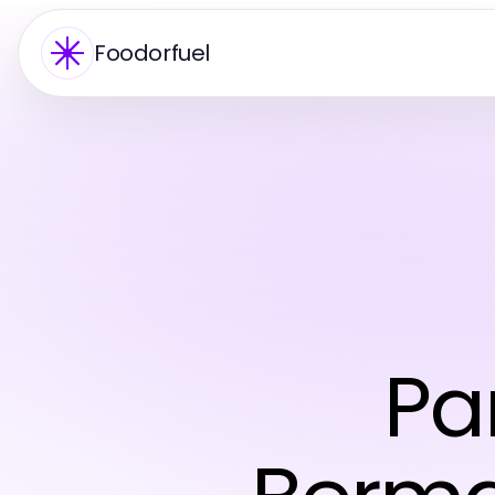
Foodorfuel
Pa