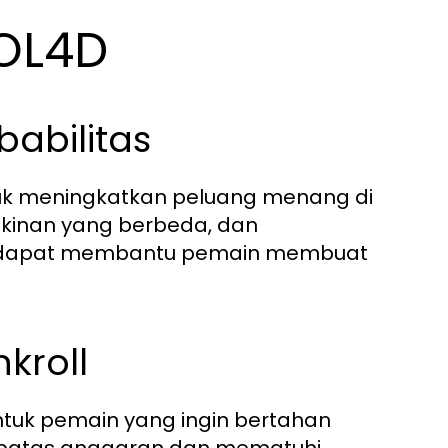
LOL4D
abilitas
tuk meningkatkan peluang menang di
gkinan yang berbeda, dan
 dapat membantu pemain membuat
kroll
ntuk pemain yang ingin bertahan