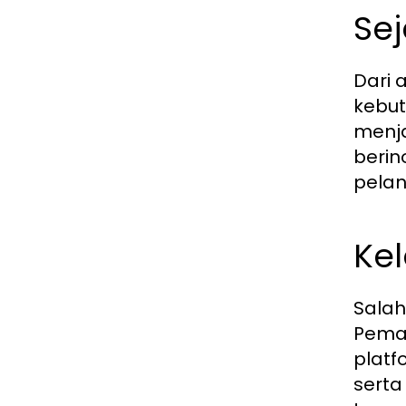
Se
Dari 
kebut
menja
berin
pelan
Ke
Salah
Pemai
platf
serta