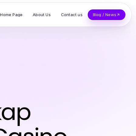
Home Page
About Us
Contact us
Blog / News
kap