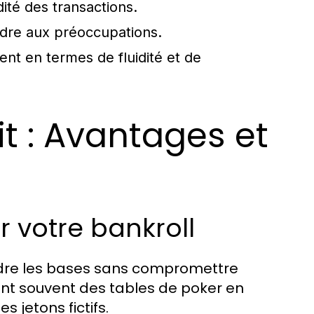
dité des transactions.
ondre aux préoccupations.
nt en termes de fluidité et de
t : Avantages et
 votre bankroll
ndre les bases sans compromettre
sent souvent des tables de poker en
 jetons fictifs.