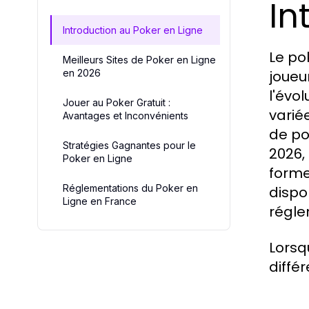
In
Introduction au Poker en Ligne
Le po
Meilleurs Sites de Poker en Ligne
en 2026
joueu
l'évo
Jouer au Poker Gratuit :
varié
Avantages et Inconvénients
de po
Stratégies Gagnantes pour le
2026,
Poker en Ligne
forme
Réglementations du Poker en
dispo
Ligne en France
régle
Lorsq
différ