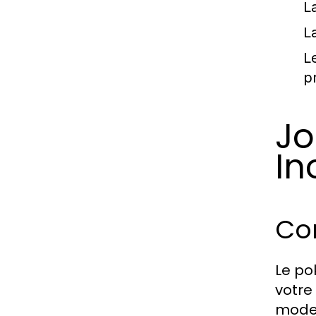
L
L
L
p
Jo
In
Com
Le po
votre
mode 