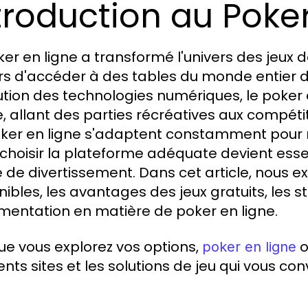
troduction au Poke
ker en ligne a transformé l'univers des jeux 
rs d'accéder à des tables du monde entier de
lution des technologies numériques, le poker 
e, allant des parties récréatives aux compét
ker en ligne s'adaptent constamment pour r
 choisir la plateforme adéquate devient esse
 de divertissement. Dans cet article, nous e
nibles, les avantages des jeux gratuits, les s
mentation en matière de poker en ligne.
ue vous explorez vos options,
o
poker en ligne
ents sites et les solutions de jeu qui vous co