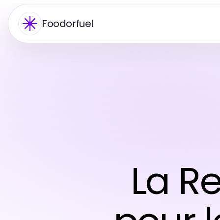
Foodorfuel
La Re