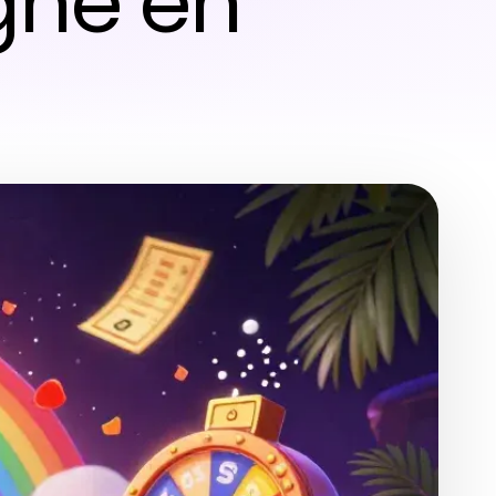
igne en