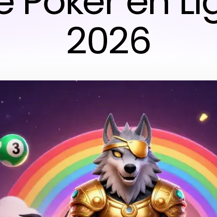
e Poker en L
2026