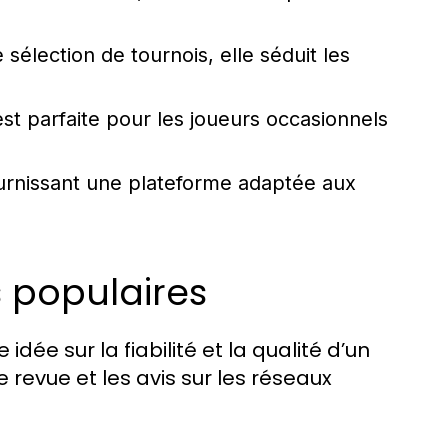
 sélection de tournois, elle séduit les
est parfaite pour les joueurs occasionnels
fournissant une plateforme adaptée aux
s populaires
idée sur la fiabilité et la qualité d’un
e revue et les avis sur les réseaux