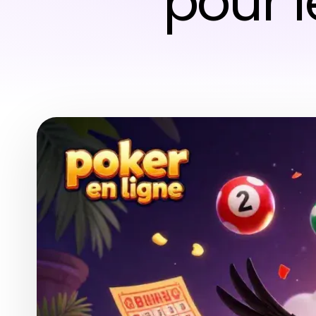
pour l