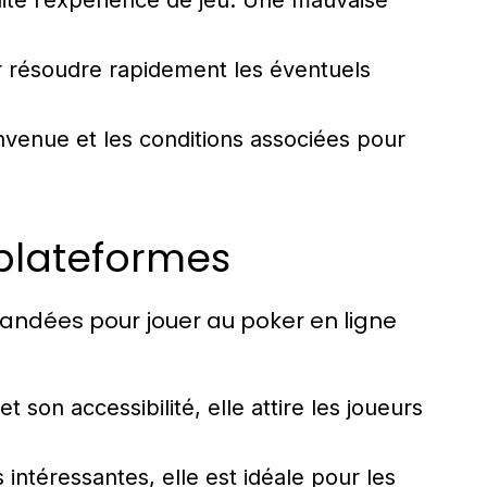
ilite l’expérience de jeu. Une mauvaise
ur résoudre rapidement les éventuels
nvenue et les conditions associées pour
plateformes
andées pour jouer au poker en ligne
 son accessibilité, elle attire les joueurs
 intéressantes, elle est idéale pour les