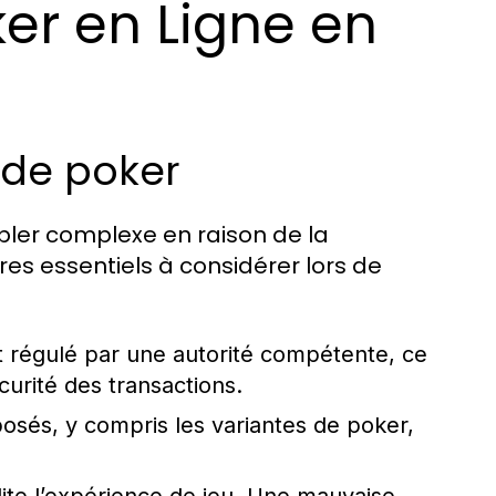
ker en Ligne en
e de poker
mbler complexe en raison de la
ères essentiels à considérer lors de
st régulé par une autorité compétente, ce
curité des transactions.
oposés, y compris les variantes de poker,