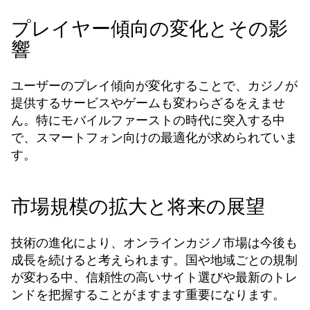
プレイヤー傾向の変化とその影
響
ユーザーのプレイ傾向が変化することで、カジノが
提供するサービスやゲームも変わらざるをえませ
ん。特にモバイルファーストの時代に突入する中
で、スマートフォン向けの最適化が求められていま
す。
市場規模の拡大と将来の展望
技術の進化により、オンラインカジノ市場は今後も
成長を続けると考えられます。国や地域ごとの規制
が変わる中、信頼性の高いサイト選びや最新のトレ
ンドを把握することがますます重要になります。