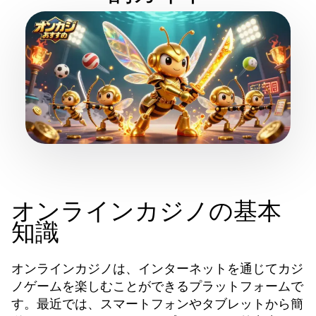
オンラインカジノの基本
知識
オンラインカジノは、インターネットを通じてカジ
ノゲームを楽しむことができるプラットフォームで
す。最近では、スマートフォンやタブレットから簡