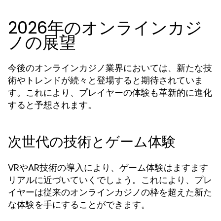
2026年のオンラインカジ
ノの展望
今後のオンラインカジノ業界においては、新たな技
術やトレンドが続々と登場すると期待されていま
す。これにより、プレイヤーの体験も革新的に進化
すると予想されます。
次世代の技術とゲーム体験
VRやAR技術の導入により、ゲーム体験はますます
リアルに近づいていくでしょう。これにより、プレ
イヤーは従来のオンラインカジノの枠を超えた新た
な体験を手にすることができます。