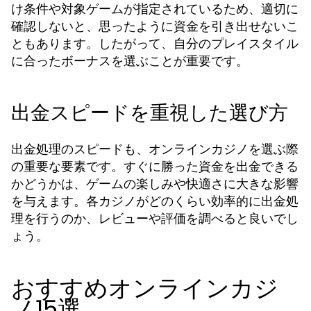
け条件や対象ゲームが指定されているため、適切に
確認しないと、思ったように資金を引き出せないこ
ともあります。したがって、自分のプレイスタイル
に合ったボーナスを選ぶことが重要です。
出金スピードを重視した選び方
出金処理のスピードも、オンラインカジノを選ぶ際
の重要な要素です。すぐに勝った資金を出金できる
かどうかは、ゲームの楽しみや快適さに大きな影響
を与えます。各カジノがどのくらい効率的に出金処
理を行うのか、レビューや評価を調べると良いでし
ょう。
おすすめオンラインカジ
ノ15選