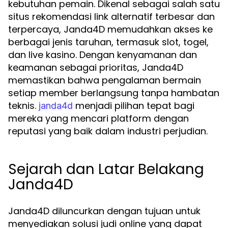
kebutuhan pemain. Dikenal sebagai salah satu
situs rekomendasi link alternatif terbesar dan
terpercaya, Janda4D memudahkan akses ke
berbagai jenis taruhan, termasuk slot, togel,
dan live kasino. Dengan kenyamanan dan
keamanan sebagai prioritas, Janda4D
memastikan bahwa pengalaman bermain
setiap member berlangsung tanpa hambatan
teknis.
menjadi pilihan tepat bagi
janda4d
mereka yang mencari platform dengan
reputasi yang baik dalam industri perjudian.
Sejarah dan Latar Belakang
Janda4D
Janda4D diluncurkan dengan tujuan untuk
menyediakan solusi judi online yang dapat