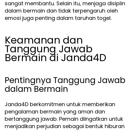
sangat membantu. Selain itu, menjaga disiplin
dalam bermain dan tidak terpengaruh oleh
emosi juga penting dalam taruhan togel.
Keamanan dan
Tanggung Jawab
Bermain di Janda4D
Pentingnya Tanggung Jawab
dalam Bermain
Janda4D berkomitmen untuk memberikan
pengalaman bermain yang aman dan
bertanggung jawab. Pemain diingatkan untuk
menjadikan perjudian sebagai bentuk hiburan