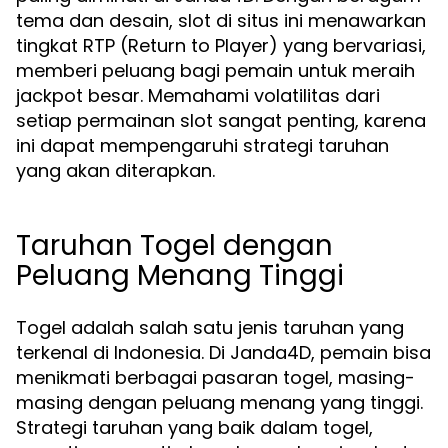
tema dan desain, slot di situs ini menawarkan
tingkat RTP (Return to Player) yang bervariasi,
memberi peluang bagi pemain untuk meraih
jackpot besar. Memahami volatilitas dari
setiap permainan slot sangat penting, karena
ini dapat mempengaruhi strategi taruhan
yang akan diterapkan.
Taruhan Togel dengan
Peluang Menang Tinggi
Togel adalah salah satu jenis taruhan yang
terkenal di Indonesia. Di Janda4D, pemain bisa
menikmati berbagai pasaran togel, masing-
masing dengan peluang menang yang tinggi.
Strategi taruhan yang baik dalam togel,