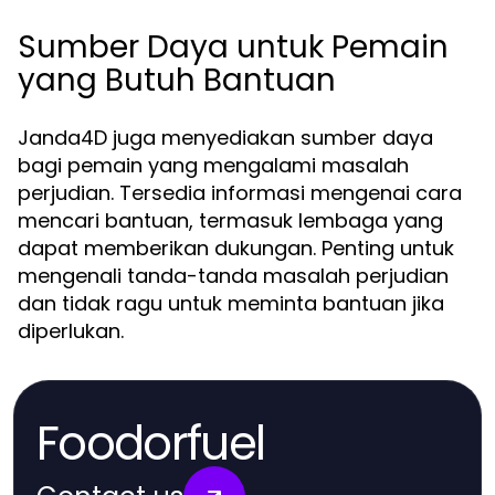
Sumber Daya untuk Pemain
yang Butuh Bantuan
Janda4D juga menyediakan sumber daya
bagi pemain yang mengalami masalah
perjudian. Tersedia informasi mengenai cara
mencari bantuan, termasuk lembaga yang
dapat memberikan dukungan. Penting untuk
mengenali tanda-tanda masalah perjudian
dan tidak ragu untuk meminta bantuan jika
diperlukan.
Foodorfuel