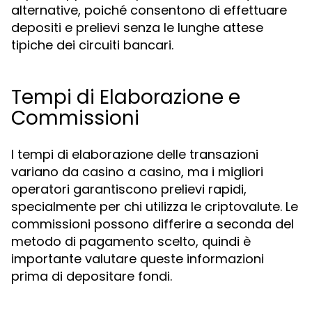
alternative, poiché consentono di effettuare
depositi e prelievi senza le lunghe attese
tipiche dei circuiti bancari.
Tempi di Elaborazione e
Commissioni
I tempi di elaborazione delle transazioni
variano da casino a casino, ma i migliori
operatori garantiscono prelievi rapidi,
specialmente per chi utilizza le criptovalute. Le
commissioni possono differire a seconda del
metodo di pagamento scelto, quindi è
importante valutare queste informazioni
prima di depositare fondi.