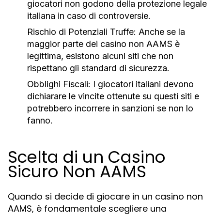
giocatori non godono della protezione legale
italiana in caso di controversie.
Rischio di Potenziali Truffe:
Anche se la
maggior parte dei casino non AAMS è
legittima, esistono alcuni siti che non
rispettano gli standard di sicurezza.
Obblighi Fiscali:
I giocatori italiani devono
dichiarare le vincite ottenute su questi siti e
potrebbero incorrere in sanzioni se non lo
fanno.
Scelta di un Casino
Sicuro Non AAMS
Quando si decide di giocare in un casino non
AAMS, è fondamentale scegliere una