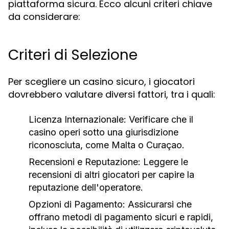
piattaforma sicura. Ecco alcuni criteri chiave
da considerare:
Criteri di Selezione
Per scegliere un casino sicuro, i giocatori
dovrebbero valutare diversi fattori, tra i quali:
Licenza Internazionale:
Verificare che il
casino operi sotto una giurisdizione
riconosciuta, come Malta o Curaçao.
Recensioni e Reputazione:
Leggere le
recensioni di altri giocatori per capire la
reputazione dell'operatore.
Opzioni di Pagamento:
Assicurarsi che
offrano metodi di pagamento sicuri e rapidi,