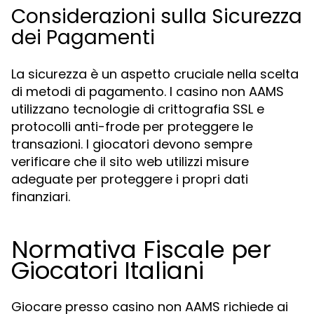
Considerazioni sulla Sicurezza
dei Pagamenti
La sicurezza è un aspetto cruciale nella scelta
di metodi di pagamento. I casino non AAMS
utilizzano tecnologie di crittografia SSL e
protocolli anti-frode per proteggere le
transazioni. I giocatori devono sempre
verificare che il sito web utilizzi misure
adeguate per proteggere i propri dati
finanziari.
Normativa Fiscale per
Giocatori Italiani
Giocare presso casino non AAMS richiede ai