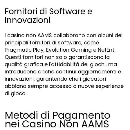
Fornitori di Software e
Innovazioni
I casino non AAMS collaborano con alcuni dei
principali fornitori di software, come
Pragmatic Play, Evolution Gaming e NetEnt.
Questi fornitori non solo garantiscono la
qualità grafica e l'affidabilità dei giochi, ma
introducono anche continui aggiornamenti e
innovazioni, garantendo che i giocatori
abbiano sempre accesso a nuove esperienze
di gioco.
Metodi di Pagamento
nei Casino Non AAMS