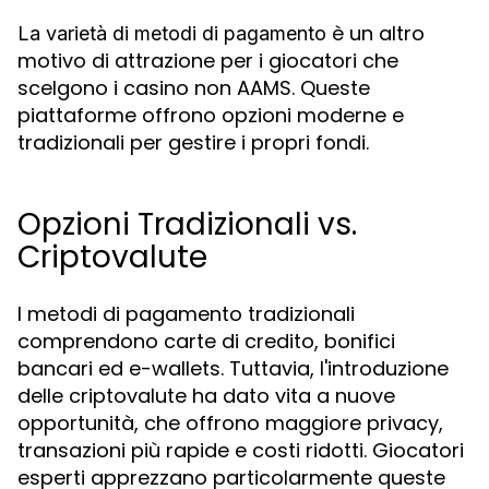
è un altro
La varietà di metodi di pagamento
motivo di attrazione per i giocatori che
scelgono i casino non AAMS. Queste
piattaforme offrono opzioni moderne e
tradizionali per gestire i propri fondi.
Opzioni Tradizionali vs.
Criptovalute
I metodi di pagamento tradizionali
comprendono carte di credito, bonifici
bancari ed e-wallets. Tuttavia, l'introduzione
delle criptovalute ha dato vita a nuove
opportunità, che offrono maggiore privacy,
transazioni più rapide e costi ridotti. Giocatori
esperti apprezzano particolarmente queste