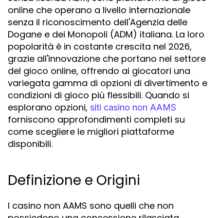
online che operano a livello internazionale
senza il riconoscimento dell'Agenzia delle
Dogane e dei Monopoli (ADM) italiana. La loro
popolarità è in costante crescita nel 2026,
grazie all'innovazione che portano nel settore
del gioco online, offrendo ai giocatori una
variegata gamma di opzioni di divertimento e
condizioni di gioco più flessibili. Quando si
esplorano opzioni,
siti casino non AAMS
forniscono approfondimenti completi su
come scegliere le migliori piattaforme
disponibili.
Definizione e Origini
I casino non AAMS sono quelli che non
possiedono una concessione rilasciata