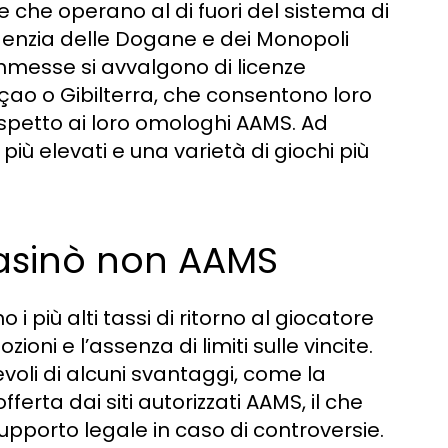
 che operano al di fuori del sistema di
'Agenzia delle Dogane e dei Monopoli
mmesse si avvalgono di licenze
açao o Gibilterra, che consentono loro
rispetto ai loro omologhi AAMS. Ad
iù elevati e una varietà di giochi più
casinò non AAMS
i più alti tassi di ritorno al giocatore
ni e l’assenza di limiti sulle vincite.
voli di alcuni svantaggi, come la
ta dai siti autorizzati AAMS, il che
supporto legale in caso di controversie.