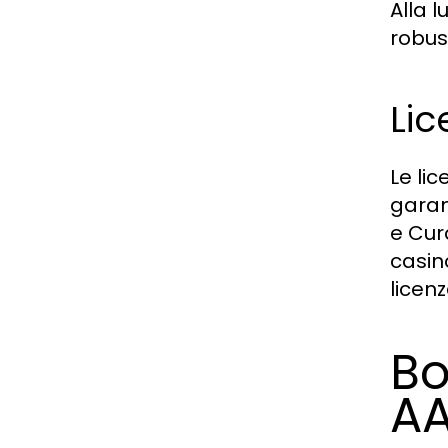
Alla 
robus
Lic
Le li
garan
e Cura
casin
licenz
Bo
A