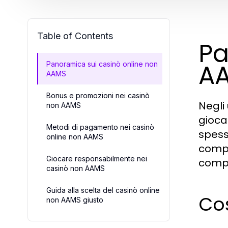
Table of Contents
Pa
A
Panoramica sui casinò online non
AAMS
Bonus e promozioni nei casinò
Negli 
non AAMS
gioca
Metodi di pagamento nei casinò
spesso
online non AAMS
compr
Giocare responsabilmente nei
compo
casinò non AAMS
Guida alla scelta del casinò online
Co
non AAMS giusto