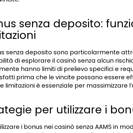
nus senza deposito: fun
itazioni
us senza deposito sono particolarmente attra
ilità di esplorare il casinò senza alcun rischi
amente hanno limiti di prelievo specifici e r
sfatti prima che le vincite possano essere e
 limitazioni è essenziale per massimizzare l’ut
ategie per utilizzare i b
tilizzare i bonus nei casinò senza AAMS in mod