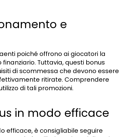
zionamento e
enti poiché offrono ai giocatori la
o finanziario. Tuttavia, questi bonus
equisiti di scommessa che devono essere
ffettivamente ritirate. Comprendere
ilizzo di tali promozioni.
onus in modo efficace
o efficace, è consigliabile seguire