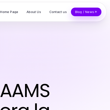
Home Page
About Us
Contact us
Blog / News
n AAMS