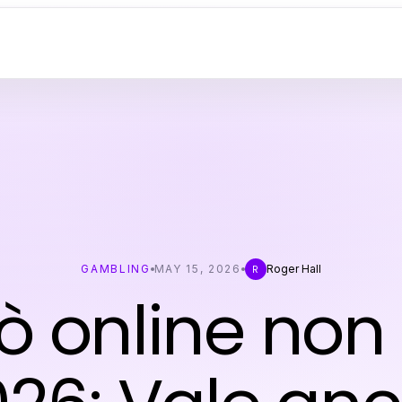
GAMBLING
MAY 15, 2026
Roger Hall
R
ò online no