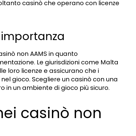
e soltanto casinò che operano con licenze
o importanza
 casinò non AAMS in quanto
amentazione. Le giurisdizioni come Malta
lle loro licenze e assicurano che i
à nel gioco. Scegliere un casinò con una
aro in un ambiente di gioco più sicuro.
nei casinò non