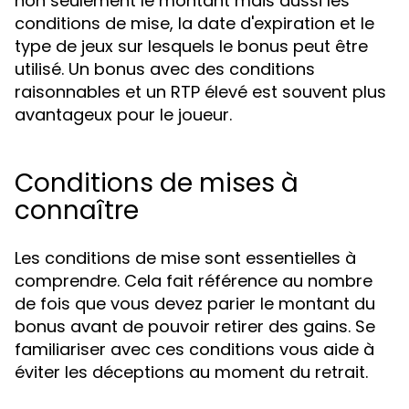
non seulement le montant mais aussi les
conditions de mise, la date d'expiration et le
type de jeux sur lesquels le bonus peut être
utilisé. Un bonus avec des conditions
raisonnables et un RTP élevé est souvent plus
avantageux pour le joueur.
Conditions de mises à
connaître
Les conditions de mise sont essentielles à
comprendre. Cela fait référence au nombre
de fois que vous devez parier le montant du
bonus avant de pouvoir retirer des gains. Se
familiariser avec ces conditions vous aide à
éviter les déceptions au moment du retrait.