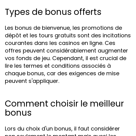
Types de bonus offerts
Les bonus de bienvenue, les promotions de
dépôt et les tours gratuits sont des incitations
courantes dans les casinos en ligne. Ces
offres peuvent considérablement augmenter
vos fonds de jeu. Cependant, il est crucial de
lire les termes et conditions associés à
chaque bonus, car des exigences de mise
peuvent s'appliquer.
Comment choisir le meilleur
bonus
Lors du choix d'un bonus, il faut considérer