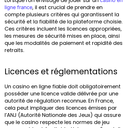
Lorsque l'on envisage de jouer sur un
casino en
, il est crucial de prendre en
ligne france
compte plusieurs critères qui garantissent la
sécurité et la fiabilité de la plateforme choisie.
Ces critères incluent les licences appropriées,
les mesures de sécurité mises en place, ainsi
que les modalités de paiement et rapidité des
retraits.
Licences et réglementations
Un casino en ligne fiable doit obligatoirement
posséder une licence valide délivrée par une
autorité de régulation reconnue. En France,
cela peut impliquer des licences émises par
l’ANJ (Autorité Nationale des Jeux) qui assure
que le casino respecte les normes de jeu