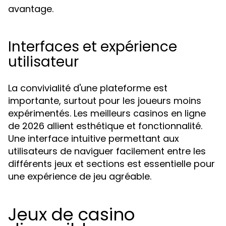
avantage.
Interfaces et expérience
utilisateur
La convivialité d'une plateforme est
importante, surtout pour les joueurs moins
expérimentés. Les meilleurs casinos en ligne
de 2026 allient esthétique et fonctionnalité.
Une interface intuitive permettant aux
utilisateurs de naviguer facilement entre les
différents jeux et sections est essentielle pour
une expérience de jeu agréable.
Jeux de casino