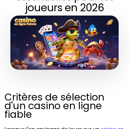
joueurs en 2026
Critères de sélection
d'un casino en ligne
fiable