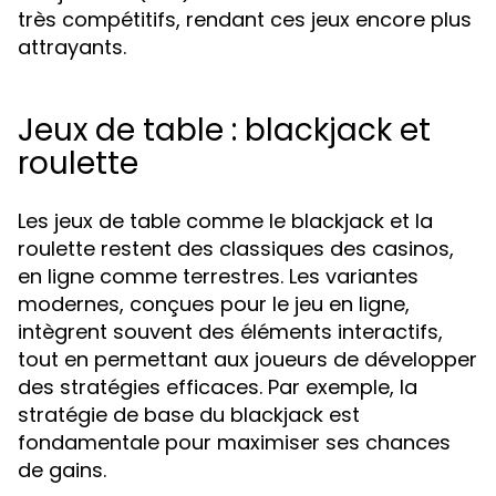
très compétitifs, rendant ces jeux encore plus
attrayants.
Jeux de table : blackjack et
roulette
Les jeux de table comme le blackjack et la
roulette restent des classiques des casinos,
en ligne comme terrestres. Les variantes
modernes, conçues pour le jeu en ligne,
intègrent souvent des éléments interactifs,
tout en permettant aux joueurs de développer
des stratégies efficaces. Par exemple, la
stratégie de base du blackjack est
fondamentale pour maximiser ses chances
de gains.