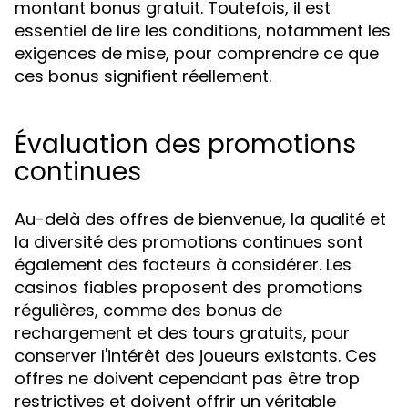
montant bonus gratuit. Toutefois, il est
essentiel de lire les conditions, notamment les
exigences de mise, pour comprendre ce que
ces bonus signifient réellement.
Évaluation des promotions
continues
Au-delà des offres de bienvenue, la qualité et
la diversité des promotions continues sont
également des facteurs à considérer. Les
casinos fiables proposent des promotions
régulières, comme des bonus de
rechargement et des tours gratuits, pour
conserver l'intérêt des joueurs existants. Ces
offres ne doivent cependant pas être trop
restrictives et doivent offrir un véritable