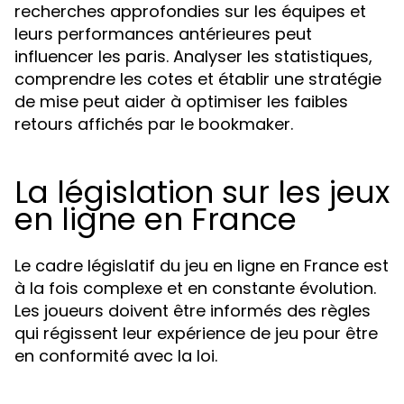
recherches approfondies sur les équipes et
leurs performances antérieures peut
influencer les paris. Analyser les statistiques,
comprendre les cotes et établir une stratégie
de mise peut aider à optimiser les faibles
retours affichés par le bookmaker.
La législation sur les jeux
en ligne en France
Le cadre législatif du jeu en ligne en France est
à la fois complexe et en constante évolution.
Les joueurs doivent être informés des règles
qui régissent leur expérience de jeu pour être
en conformité avec la loi.