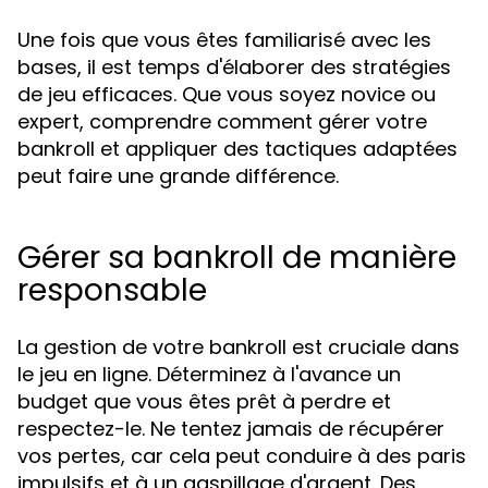
Une fois que vous êtes familiarisé avec les
bases, il est temps d'élaborer des stratégies
de jeu efficaces. Que vous soyez novice ou
expert, comprendre comment gérer votre
bankroll et appliquer des tactiques adaptées
peut faire une grande différence.
Gérer sa bankroll de manière
responsable
La gestion de votre bankroll est cruciale dans
le jeu en ligne. Déterminez à l'avance un
budget que vous êtes prêt à perdre et
respectez-le. Ne tentez jamais de récupérer
vos pertes, car cela peut conduire à des paris
impulsifs et à un gaspillage d'argent. Des