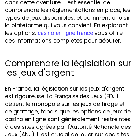
dans cette aventure, il est essentiel de
comprendre les réglementations en place, les
types de jeux disponibles, et comment choisir
la plateforme qui vous convient. En explorant
les options,
vous offre
casino en ligne france
des informations complètes pour débuter.
Comprendre la législation sur
les jeux d'argent
En France, la législation sur les jeux d'argent
est rigoureuse. La
(FDJ)
Française des Jeux
détient le monopole sur les jeux de tirage et
de grattage, tandis que les options de jeux de
casino en ligne sont généralement restreintes
à des sites agréés par l'Autorité Nationale des
Jeux (ANJ). Il est crucial de jouer sur des sites