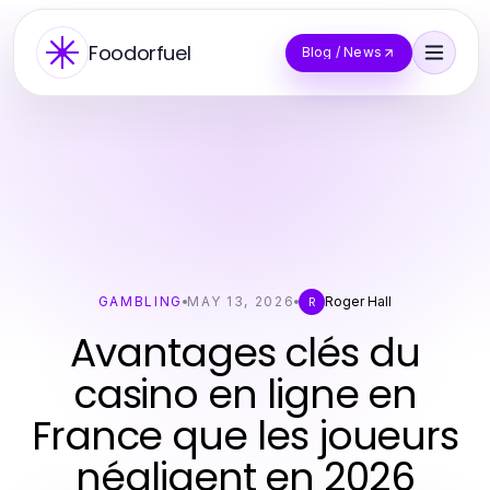
Foodorfuel
Blog / News
GAMBLING
MAY 13, 2026
Roger Hall
R
Avantages clés du
casino en ligne en
France que les joueurs
négligent en 2026