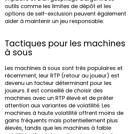
outils comme les limites de dépôt et les
options de self-exclusion peuvent également
aider à maintenir un jeu responsable.
Tactiques pour les machines
à sous
Les machines à sous sont très populaires et
récemment, leur RTP (retour au joueur) est
devenu un facteur déterminant pour les
joueurs. Il est conseillé de choisir des
machines avec un RTP élevé et de prêter
attention aux variantes de volatilité. Les
machines à haute volatilité offrent moins de
gains fréquents mais potentiellement plus
élevés, tandis que les machines à faible