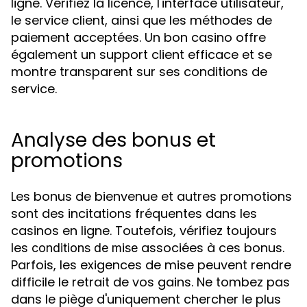
ligne. Vérifiez la licence, l'interface utilisateur,
le service client, ainsi que les méthodes de
paiement acceptées. Un bon casino offre
également un support client efficace et se
montre transparent sur ses conditions de
service.
Analyse des bonus et
promotions
Les bonus de bienvenue et autres promotions
sont des incitations fréquentes dans les
casinos en ligne. Toutefois, vérifiez toujours
les
associées à ces bonus.
conditions de mise
Parfois, les exigences de mise peuvent rendre
difficile le retrait de vos gains. Ne tombez pas
dans le piège d'uniquement chercher le plus