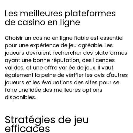
Les meilleures plateformes
de casino en ligne
Choisir un casino en ligne fiable est essentiel
pour une expérience de jeu agréable. Les
joueurs devraient rechercher des plateformes
ayant une bonne réputation, des licences
valides, et une offre variée de jeux. Il vaut
également la peine de vérifier les avis d'autres
joueurs et les évaluations des sites pour se
faire une idée des meilleures options
disponibles.
Stratégies de jeu
efficaces