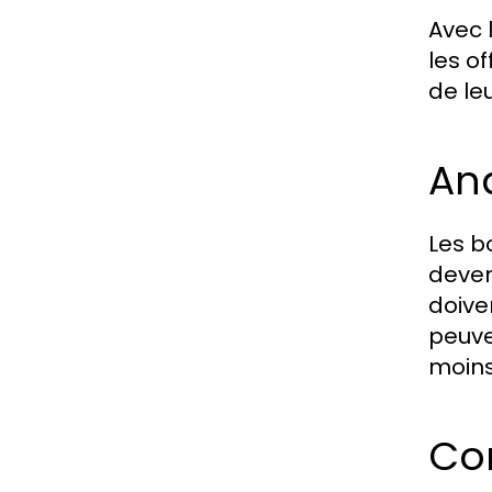
Avec 
les o
de le
Ana
Les b
deven
doive
peuve
moins
Com