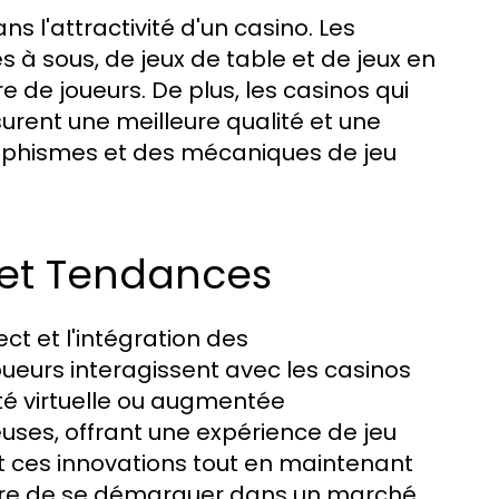
ns l'attractivité d'un casino. Les
 à sous, de jeux de table et de jeux en
 de joueurs. De plus, les casinos qui
rent une meilleure qualité et une
raphismes et des mécaniques de jeu
 et Tendances
ct et l'intégration des
oueurs interagissent avec les casinos
ité virtuelle ou augmentée
ses, offrant une expérience de jeu
t ces innovations tout en maintenant
ure de se démarquer dans un marché