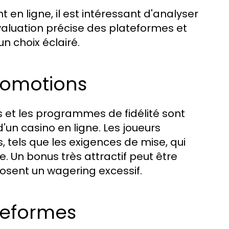
 en ligne, il est intéressant d'analyser
valuation précise des plateformes et
un choix éclairé.
Promotions
s et les programmes de fidélité sont
'un casino en ligne. Les joueurs
 tels que les exigences de mise, qui
. Un bonus très attractif peut être
osent un wagering excessif.
teformes