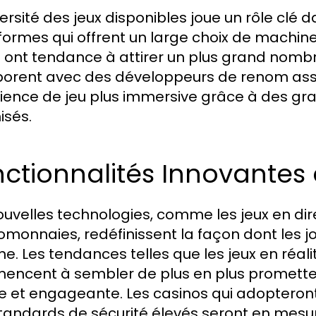
ersité des jeux disponibles joue un rôle clé da
formes qui offrent un large choix de machines
t ont tendance à attirer un plus grand nombre
borent avec des développeurs de renom assu
ience de jeu plus immersive grâce à des g
isés.
ctionnalités Innovantes
ouvelles technologies, comme les jeux en dire
omonnaies, redéfinissent la façon dont les j
gne. Les tendances telles que les jeux en réal
ncent à sembler de plus en plus prometteu
e et engageante. Les casinos qui adopteron
tandards de sécurité élevés seront en mes