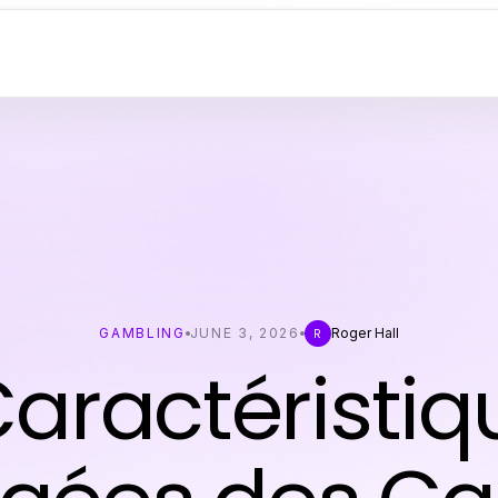
GAMBLING
JUNE 3, 2026
Roger Hall
R
Caractéristiq