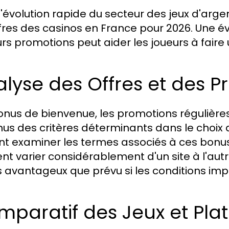
l'évolution rapide du secteur des jeux d'argent
ffres des casinos en France pour 2026. Une é
urs promotions peut aider les joueurs à faire 
lyse des Offres et des 
onus de bienvenue, les promotions régulière
us des critères déterminants dans le choix d
nt examiner les termes associés à ces bonus,
nt varier considérablement d'un site à l'autre
 avantageux que prévu si les conditions imp
paratif des Jeux et Pla