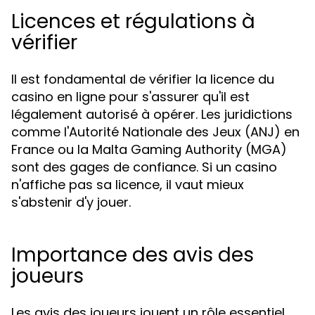
Licences et régulations à
vérifier
Il est fondamental de vérifier la licence du
casino en ligne pour s'assurer qu'il est
légalement autorisé à opérer. Les juridictions
comme l'Autorité Nationale des Jeux (ANJ) en
France ou la Malta Gaming Authority (MGA)
sont des gages de confiance. Si un casino
n'affiche pas sa licence, il vaut mieux
s'abstenir d'y jouer.
Importance des avis des
joueurs
Les avis des joueurs jouent un rôle essentiel