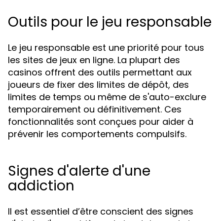
Outils pour le jeu responsable
Le jeu responsable est une priorité pour tous
les sites de jeux en ligne. La plupart des
casinos offrent des outils permettant aux
joueurs de fixer des limites de dépôt, des
limites de temps ou même de s'auto-exclure
temporairement ou définitivement. Ces
fonctionnalités sont conçues pour aider à
prévenir les comportements compulsifs.
Signes d'alerte d'une
addiction
Il est essentiel d’être conscient des signes