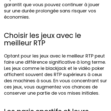
garantit que vous pouvez continuer à jouer
sur une durée prolongée sans risquer vos
économies.
Choisir les jeux avec le
meilleur RTP
Optant pour les jeux avec le meilleur RTP peut
faire une différence significative à long terme.
Les jeux comme le blackjack et le vidéo poker
affichent souvent des RTP supérieurs à ceux
des machines à sous. En vous concentrant sur
ces jeux, vous augmentez vos chances de
conserver une partie de vos mises initiales.