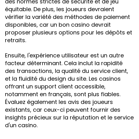
des normes strictes de sécurité et de jeu
équitable. De plus, les joueurs devraient
vérifier la variété des méthodes de paiement
disponibles, car un bon casino devrait
proposer plusieurs options pour les dépôts et
retraits.
Ensuite, l'expérience utilisateur est un autre
facteur déterminant. Cela inclut la rapidité
des transactions, la qualité du service client,
et la fluidité du design du site. Les casinos
offrant un support client accessible,
notamment en français, sont plus fiables.
Évaluez également les avis des joueurs
existants, car ceux-ci peuvent fournir des
insights précieux sur la réputation et le service
d'un casino.