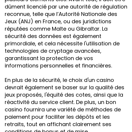
dûment licencié par une autorité de régulation
reconnue, telle que l’Autorité Nationale des
Jeux (ANJ) en France, ou des juridictions
réputées comme Malte ou Gibraltar. La
sécurité des données est également
primordiale, et cela nécessite l'utilisation de
technologies de cryptage avancées,
garantissant la protection de vos
informations personnelles et financières.
En plus de la sécurité, le choix d'un casino
devrait également se baser sur la qualité des
jeux proposés, l'équité des cotes, ainsi que la
réactivité du service client. De plus, un bon
casino fournira une variété de méthodes de
paiement pour faciliter les dépôts et les
retraits, tout en affichant clairement ses
conditions de bonus et de mise.