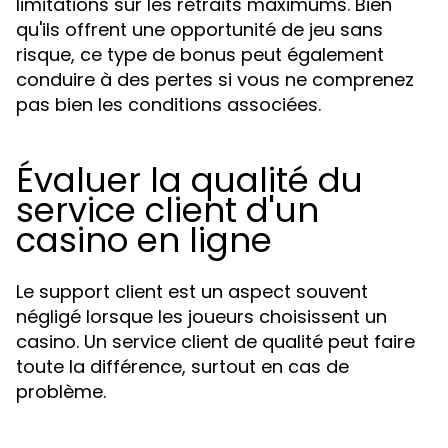
limitations sur les retraits maximums. Bien
qu'ils offrent une opportunité de jeu sans
risque, ce type de bonus peut également
conduire à des pertes si vous ne comprenez
pas bien les conditions associées.
Évaluer la qualité du
service client d'un
casino en ligne
Le support client est un aspect souvent
négligé lorsque les joueurs choisissent un
casino. Un service client de qualité peut faire
toute la différence, surtout en cas de
problème.