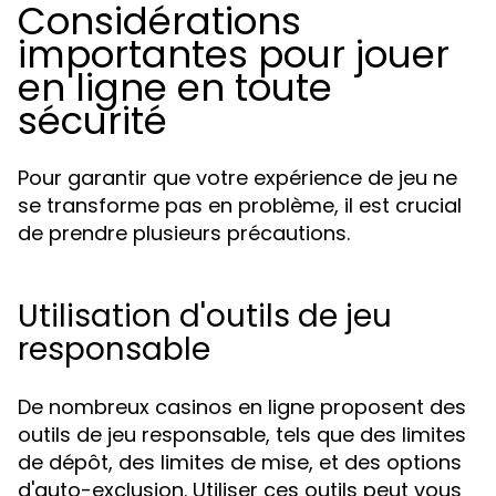
Considérations
importantes pour jouer
en ligne en toute
sécurité
Pour garantir que votre expérience de jeu ne
se transforme pas en problème, il est crucial
de prendre plusieurs précautions.
Utilisation d'outils de jeu
responsable
De nombreux casinos en ligne proposent des
outils de jeu responsable, tels que des limites
de dépôt, des limites de mise, et des options
d'auto-exclusion. Utiliser ces outils peut vous