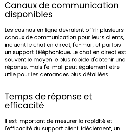
Canaux de communication
disponibles
Les casinos en ligne devraient offrir plusieurs
canaux de communication pour leurs clients,
incluant le chat en direct, l'e-mail, et parfois
un support téléphonique. Le chat en direct est
souvent le moyen le plus rapide d'obtenir une
réponse, mais l'e-mail peut également être
utile pour les demandes plus détaillées.
Temps de réponse et
efficacité
Il est important de mesurer la rapidité et
l'efficacité du support client. Idéalement, un