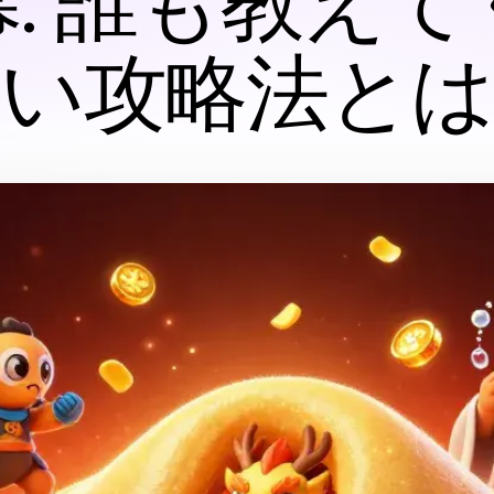
: 誰も教え
い攻略法と