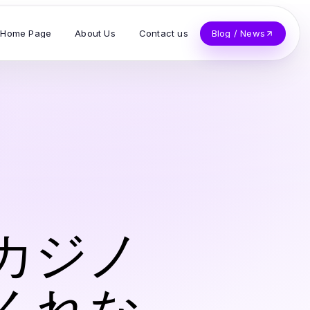
Home Page
About Us
Contact us
Blog / News
カジノ