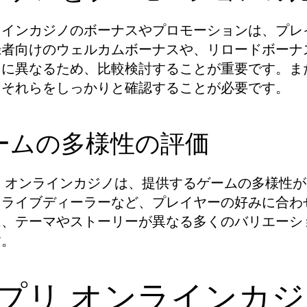
ラインカジノのボーナスやプロモーションは、プレ
録者向けのウェルカムボーナスや、リロードボーナ
とに異なるため、比較検討することが重要です。ま
、それらをしっかりと確認することが必要です。
ームの多様性の評価
リ オンラインカジノは、提供するゲームの多様性
、ライブディーラーなど、プレイヤーの好みに合わ
は、テーマやストーリーが異なる多くのバリエーシ
す。
プリ オンラインカ