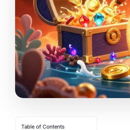
Table of Contents