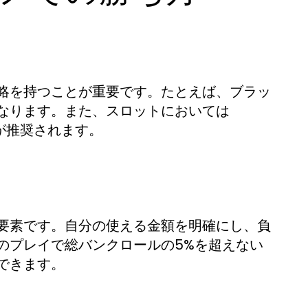
略を持つことが重要です。たとえば、ブラッ
なります。また、スロットにおいては
が推奨されます。
要素です。自分の使える金額を明確にし、負
のプレイで総バンクロールの5%を超えない
できます。