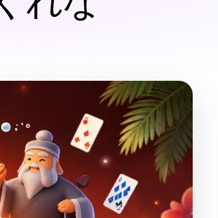
てくれな
は