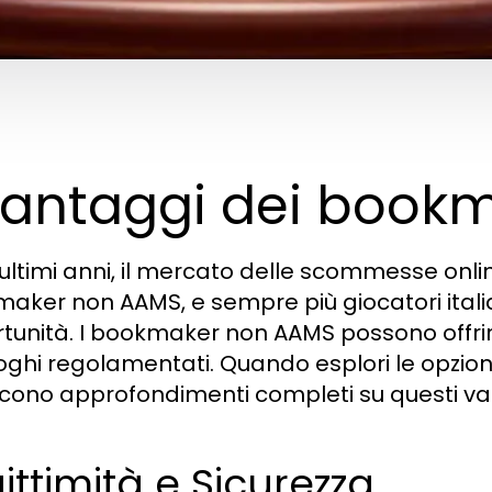
Vantaggi dei book
 ultimi anni, il mercato delle scommesse onli
aker non AAMS, e sempre più giocatori ital
tunità. I bookmaker non AAMS possono offrire 
ghi regolamentati. Quando esplori le opzion
scono approfondimenti completi su questi vant
ittimità e Sicurezza