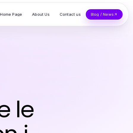
Home Page
About Us
Contact us
Blog / News
 le