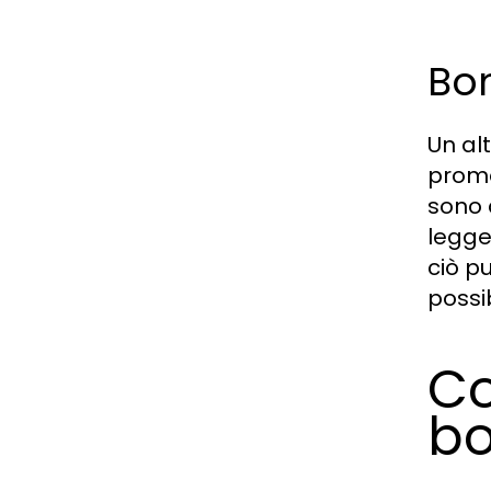
Bon
Un al
promo
sono 
legger
ciò p
possib
Co
b