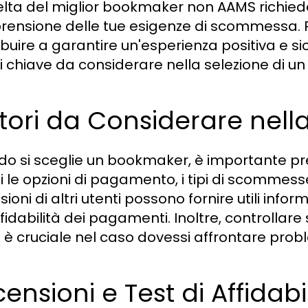
elta del miglior bookmaker non AAMS richied
ensione delle tue esigenze di scommessa. P
ibuire a garantire un'esperienza positiva e si
ri chiave da considerare nella selezione di
tori da Considerare nell
o si sceglie un bookmaker, è importante pren
i le opzioni di pagamento, i tipi di scommesse 
ioni di altri utenti possono fornire utili inform
ffidabilità dei pagamenti. Inoltre, controllar
ti è cruciale nel caso dovessi affrontare prob
ensioni e Test di Affidabi