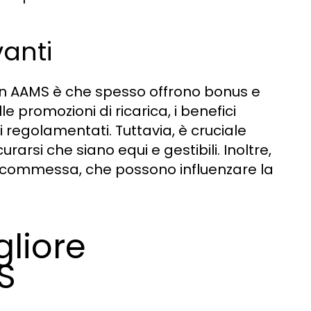
vanti
on AAMS è che spesso offrono bonus e
 promozioni di ricarica, i benefici
i regolamentati. Tuttavia, è cruciale
rarsi che siano equi e gestibili. Inoltre,
i scommessa, che possono influenzare la
gliore
S