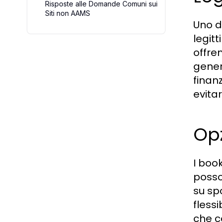
Risposte alle Domande Comuni sui
Siti non AAMS
Uno d
legit
offren
gener
finan
evitar
Op
I boo
posso
su sp
fless
che c