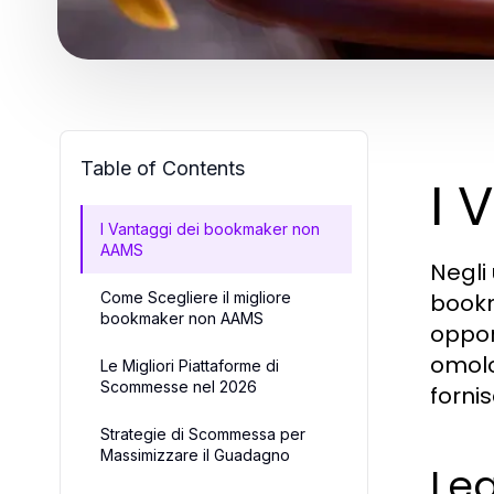
Table of Contents
I 
I Vantaggi dei bookmaker non
AAMS
Negli
Come Scegliere il migliore
bookm
bookmaker non AAMS
oppor
omolo
Le Migliori Piattaforme di
Scommesse nel 2026
forni
Strategie di Scommessa per
Massimizzare il Guadagno
Leg