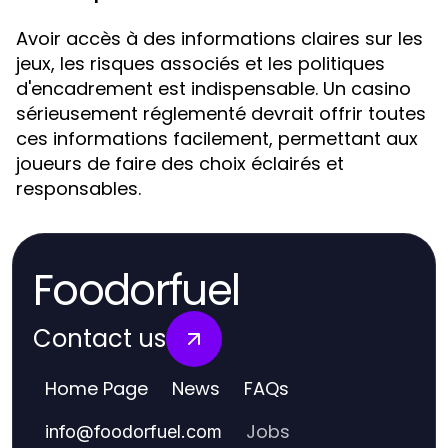
Avoir accès à des informations claires sur les
jeux, les risques associés et les politiques
d'encadrement est indispensable. Un casino
sérieusement réglementé devrait offrir toutes
ces informations facilement, permettant aux
joueurs de faire des choix éclairés et
responsables.
Foodorfuel
Contact us
Home Page
News
FAQs
Jobs
info
@
foodorfuel.com