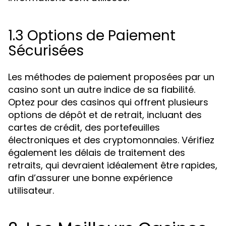
1.3 Options de Paiement
Sécurisées
Les méthodes de paiement proposées par un
casino sont un autre indice de sa fiabilité.
Optez pour des casinos qui offrent plusieurs
options de dépôt et de retrait, incluant des
cartes de crédit, des portefeuilles
électroniques et des cryptomonnaies. Vérifiez
également les délais de traitement des
retraits, qui devraient idéalement être rapides,
afin d’assurer une bonne expérience
utilisateur.